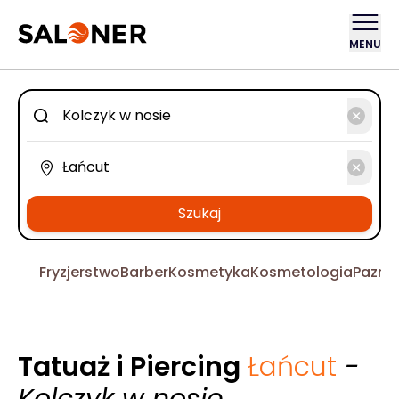
MENU
Szukaj
Fryzjerstwo
Barber
Kosmetyka
Kosmetologia
Pazno
Tatuaż i Piercing
Łańcut
-