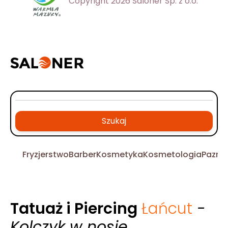
Copyright 2026 Saloner Sp. z o.o.
Szukaj
Fryzjerstwo
Barber
Kosmetyka
Kosmetologia
Pazno
Tatuaż i Piercing
Łańcut
-
Kolczyk w nosie