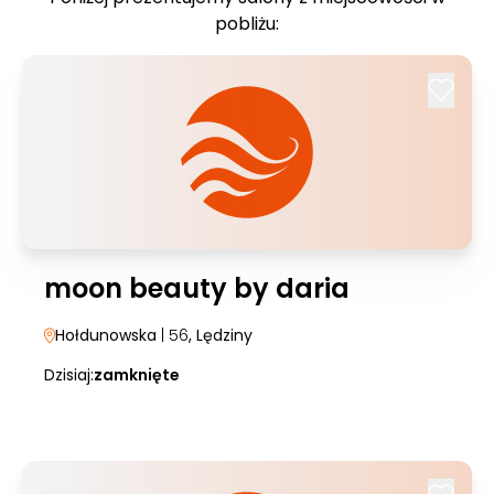
pobliżu:
moon beauty by daria
Hołdunowska
| 56
, Lędziny
Dzisiaj:
zamknięte