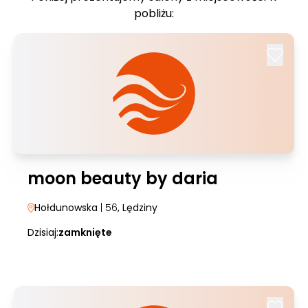
pobliżu:
moon beauty by daria
Hołdunowska
| 56
, Lędziny
Dzisiaj:
zamknięte