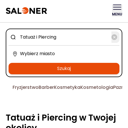
MENU
Szukaj
Fryzjerstwo
Barber
Kosmetyka
Kosmetologia
Pazno
Tatuaż i Piercing w Twojej