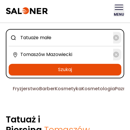
MENU
Szukaj
Fryzjerstwo
Barber
Kosmetyka
Kosmetologia
Pazno
Tatuaż i