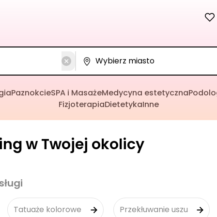
gia
Paznokcie
SPA i Masaże
Medycyna estetyczna
Podolo
Fizjoterapia
Dietetyka
Inne
cing w Twojej okolicy
sługi
Tatuaże kolorowe
Przekłuwanie uszu