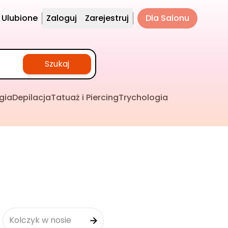
Ulubione
Zaloguj
Zarejestruj
Dla Salonu
Szukaj
gia
Depilacja
Tatuaż i Piercing
Trychologia
Kolczyk w nosie