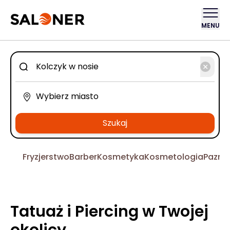
MENU
Szukaj
Fryzjerstwo
Barber
Kosmetyka
Kosmetologia
Pazno
Tatuaż i Piercing w Twojej