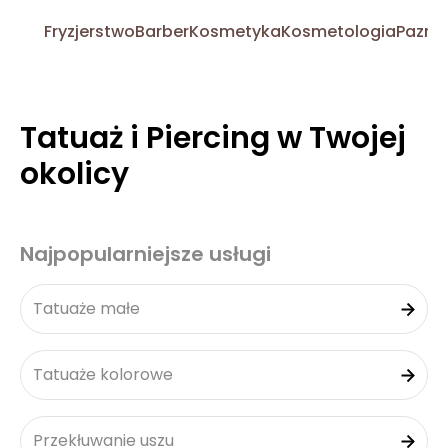
Fryzjerstwo
Barber
Kosmetyka
Kosmetologia
Pazno
Tatuaż i Piercing w Twojej
okolicy
Najpopularniejsze usługi
Tatuaże małe
Tatuaże kolorowe
Przekłuwanie uszu