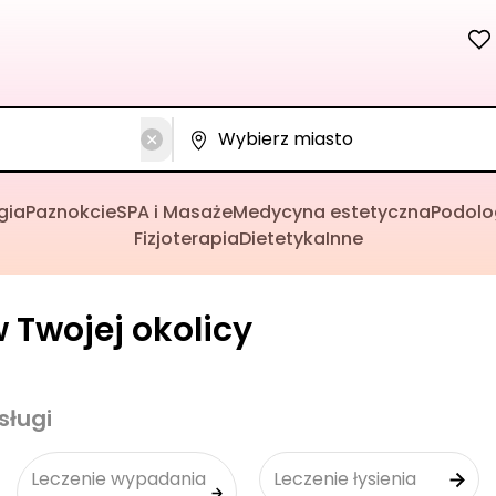
gia
Paznokcie
SPA i Masaże
Medycyna estetyczna
Podolo
Fizjoterapia
Dietetyka
Inne
 Twojej okolicy
sługi
Leczenie wypadania
Leczenie łysienia