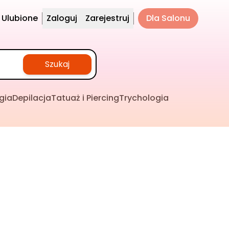
Ulubione
Zaloguj
Zarejestruj
Dla Salonu
Szukaj
gia
Depilacja
Tatuaż i Piercing
Trychologia