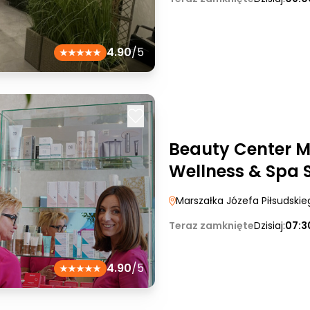
4.90
/5
Beauty Center M
Wellness & Spa S
Marszałka Józefa Piłsudski
Teraz zamknięte
Dzisiaj:
07:3
4.90
/5