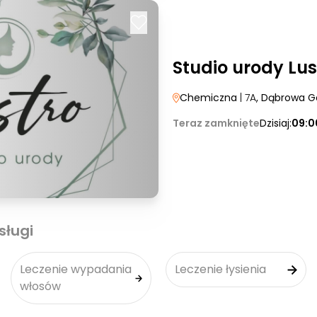
Studio urody Lus
Chemiczna
| 7A
, Dąbrowa G
Teraz zamknięte
Dzisiaj:
09:0
sługi
Leczenie wypadania
Leczenie łysienia
włosów