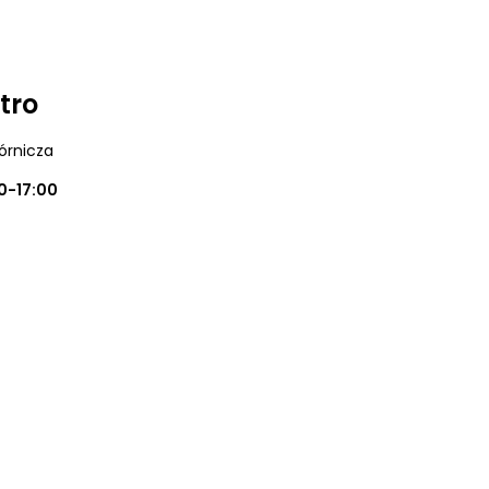
tro
órnicza
0-17:00