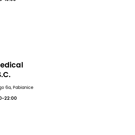
edical
.C.
ego 6a
, Pabianice
0-22:00