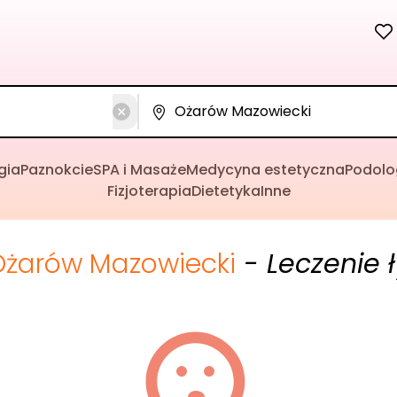
gia
Paznokcie
SPA i Masaże
Medycyna estetyczna
Podolo
Fizjoterapia
Dietetyka
Inne
Ożarów Mazowiecki
- Leczenie ł