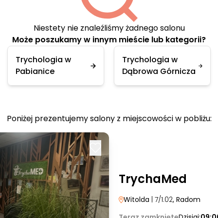
Niestety nie znaleźliśmy żadnego salonu
Może poszukamy w innym mieście lub kategorii?
Trychologia w
Trychologia w
Pabianice
Dąbrowa Górnicza
Poniżej prezentujemy salony z miejscowości w pobliżu:
TrychaMed
Witolda
| 7/1.02
, Radom
Teraz zamknięte
Dzisiaj:
09:0