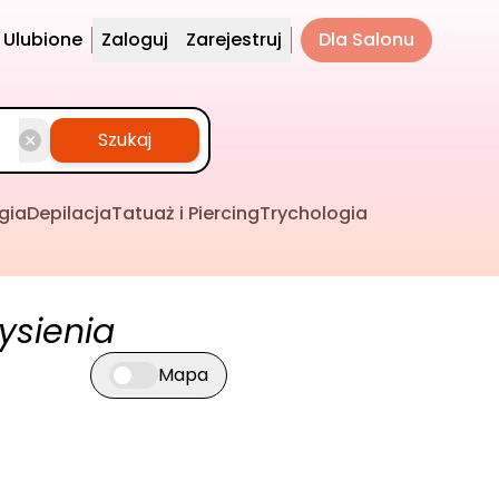
Ulubione
Zaloguj
Zarejestruj
Dla Salonu
Szukaj
gia
Depilacja
Tatuaż i Piercing
Trychologia
ysienia
Mapa
Przełącz widok mapy