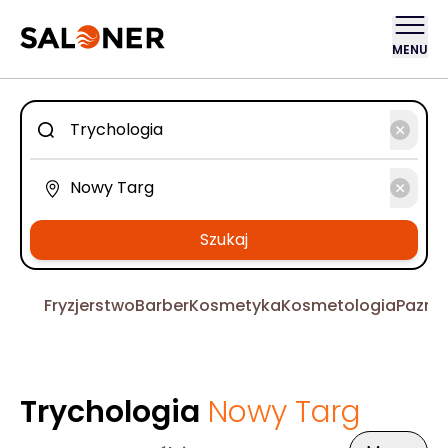
MENU
Szukaj
Fryzjerstwo
Barber
Kosmetyka
Kosmetologia
Pazno
Trychologia
Nowy Targ