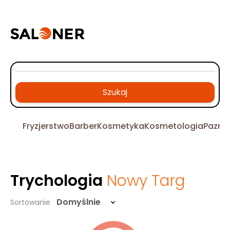
Szukaj
Fryzjerstwo
Barber
Kosmetyka
Kosmetologia
Pazno
Trychologia
Nowy Targ
Domyślnie
Sortowanie