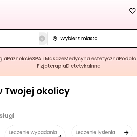
gia
Paznokcie
SPA i Masaże
Medycyna estetyczna
Podolo
Fizjoterapia
Dietetyka
Inne
 Twojej okolicy
sługi
Leczenie wypadania
Leczenie łysienia