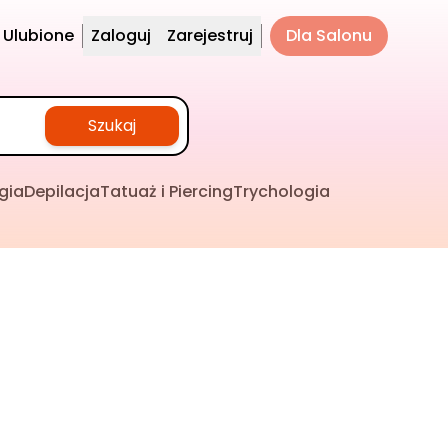
Ulubione
Zaloguj
Zarejestruj
Dla Salonu
Szukaj
gia
Depilacja
Tatuaż i Piercing
Trychologia