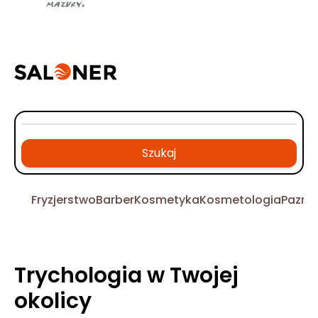
Szukaj
Fryzjerstwo
Barber
Kosmetyka
Kosmetologia
Pazno
Trychologia w Twojej
okolicy