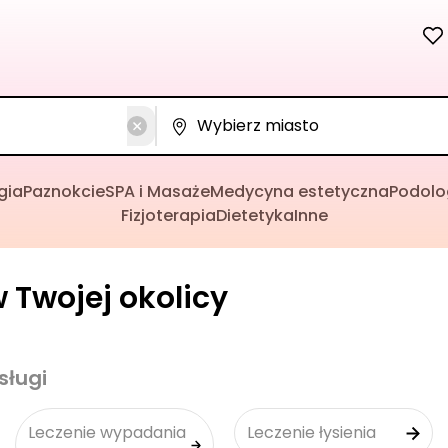
gia
Paznokcie
SPA i Masaże
Medycyna estetyczna
Podolo
Fizjoterapia
Dietetyka
Inne
 Twojej okolicy
sługi
Leczenie wypadania
Leczenie łysienia