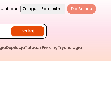
Ulubione
Zaloguj
Zarejestruj
Dla Salonu
Szukaj
gia
Depilacja
Tatuaż i Piercing
Trychologia