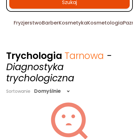
Szukaj
Fryzjerstwo
Barber
Kosmetyka
Kosmetologia
Pazno
Trychologia
Tarnowa
-
Diagnostyka
trychologiczna
Domyślnie
Sortowanie