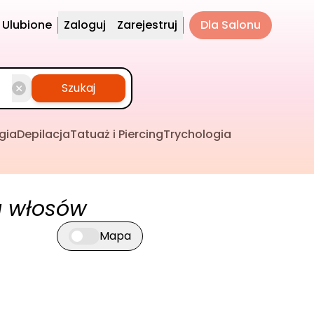
Ulubione
Zaloguj
Zarejestruj
Dla Salonu
Szukaj
gia
Depilacja
Tatuaż i Piercing
Trychologia
a włosów
Mapa
Przełącz widok mapy