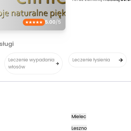
5.00
/5
sługi
Leczenie wypadania
Leczenie łysienia
włosów
Mielec
Leszno