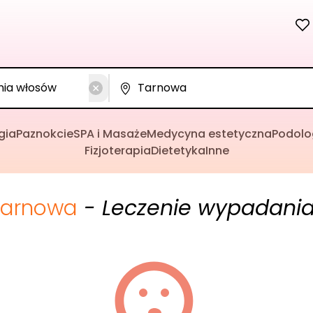
gia
Paznokcie
SPA i Masaże
Medycyna estetyczna
Podolo
Fizjoterapia
Dietetyka
Inne
Tarnowa
- Leczenie wypadani