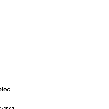
elec
0-20:00