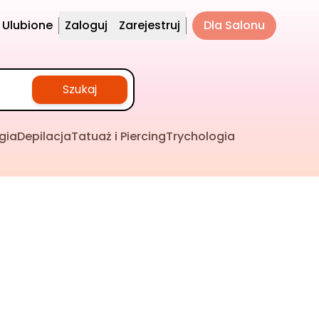
Ulubione
Zaloguj
Zarejestruj
Dla Salonu
Szukaj
gia
Depilacja
Tatuaż i Piercing
Trychologia