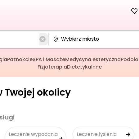
gia
Paznokcie
SPA i Masaże
Medycyna estetyczna
Podolo
Fizjoterapia
Dietetyka
Inne
 Twojej okolicy
sługi
Leczenie wypadania
Leczenie łysienia