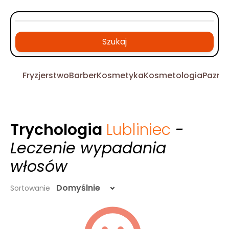
Szukaj
Fryzjerstwo
Barber
Kosmetyka
Kosmetologia
Pazno
Trychologia
Lubliniec
-
Leczenie wypadania
włosów
Domyślnie
Sortowanie