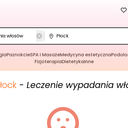
gia
Paznokcie
SPA i Masaże
Medycyna estetyczna
Podolo
Fizjoterapia
Dietetyka
Inne
łock
- Leczenie wypadania w