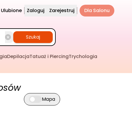
Ulubione
Zaloguj
Zarejestruj
Dla Salonu
Szukaj
gia
Depilacja
Tatuaż i Piercing
Trychologia
łosów
Mapa
Przełącz widok mapy