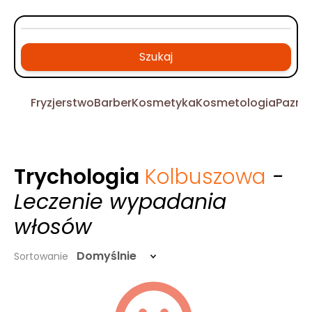
Szukaj
Fryzjerstwo
Barber
Kosmetyka
Kosmetologia
Pazno
Trychologia
Kolbuszowa
-
Leczenie wypadania
włosów
Domyślnie
Sortowanie