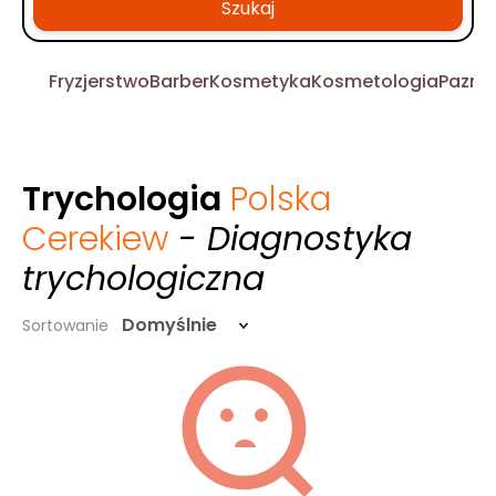
Szukaj
Fryzjerstwo
Barber
Kosmetyka
Kosmetologia
Pazno
Trychologia
Polska
Cerekiew
- Diagnostyka
trychologiczna
Domyślnie
Sortowanie