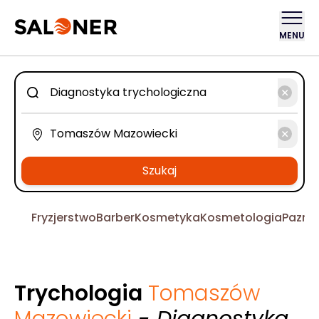
MENU
Szukaj
Fryzjerstwo
Barber
Kosmetyka
Kosmetologia
Pazno
Trychologia
Tomaszów