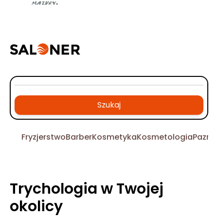
Szukaj
Fryzjerstwo
Barber
Kosmetyka
Kosmetologia
Pazno
Trychologia w Twojej
okolicy