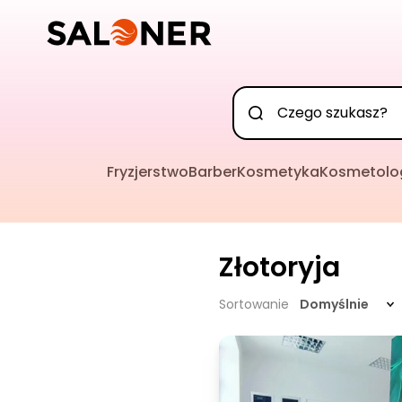
Fryzjerstwo
Barber
Kosmetyka
Kosmetolo
Złotoryja
Sortowanie
Domyślnie