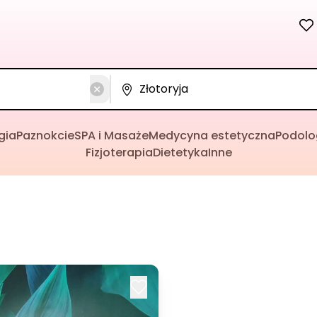
gia
Paznokcie
SPA i Masaże
Medycyna estetyczna
Podolo
Fizjoterapia
Dietetyka
Inne