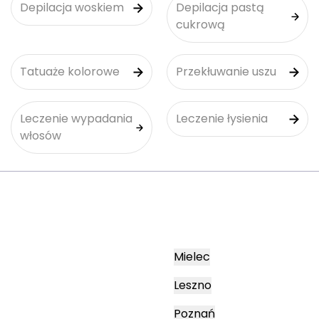
Depilacja woskiem
Depilacja pastą
cukrową
Tatuaże kolorowe
Przekłuwanie uszu
Leczenie wypadania
Leczenie łysienia
włosów
Mielec
Leszno
Poznań