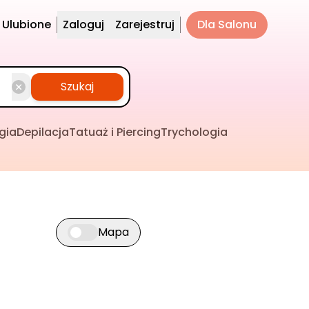
Ulubione
Zaloguj
Zarejestruj
Dla Salonu
Szukaj
gia
Depilacja
Tatuaż i Piercing
Trychologia
Mapa
Przełącz widok mapy