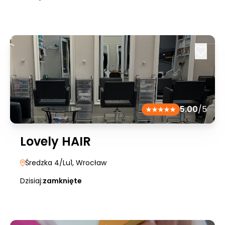
5.00
/5
Lovely HAIR
Średzka 4/Lu1
, Wrocław
Dzisiaj:
zamknięte