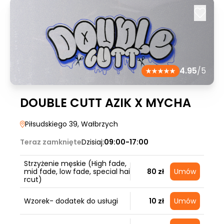
4.95
/5
DOUBLE CUTT AZIK X MYCHA
Piłsudskiego 39
, Wałbrzych
Teraz zamknięte
Dzisiaj:
09:00-17:00
Strzyżenie męskie (High fade,
mid fade, low fade, special hai
80 zł
Umów
rcut)
Wzorek- dodatek do usługi
10 zł
Umów