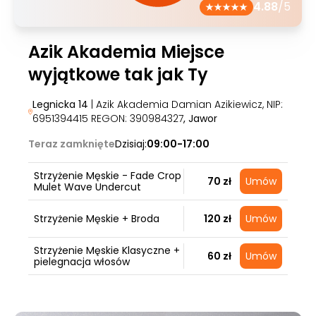
4.88
/5
Azik Akademia Miejsce
wyjątkowe tak jak Ty
Legnicka 14
| Azik Akademia Damian Azikiewicz, NIP:
6951394415 REGON: 390984327
, Jawor
Teraz zamknięte
Dzisiaj:
09:00-17:00
Strzyżenie Męskie - Fade Crop
70 zł
Umów
Mulet Wave Undercut
Strzyżenie Męskie + Broda
120 zł
Umów
Strzyżenie Męskie Klasyczne +
60 zł
Umów
pielegnacja włosów