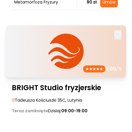
Metamorfoza Fryzury
90 zł
Umów
5.00
/5
BRIGHT Studio fryzjerskie
Tadeusza Kościuszki 35C
, Lutynia
Teraz zamknięte
Dzisiaj:
09:00-19:00