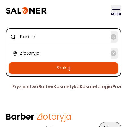
MENU
Szukaj
Fryzjerstwo
Barber
Kosmetyka
Kosmetologia
Pazno
Barber
Złotoryja