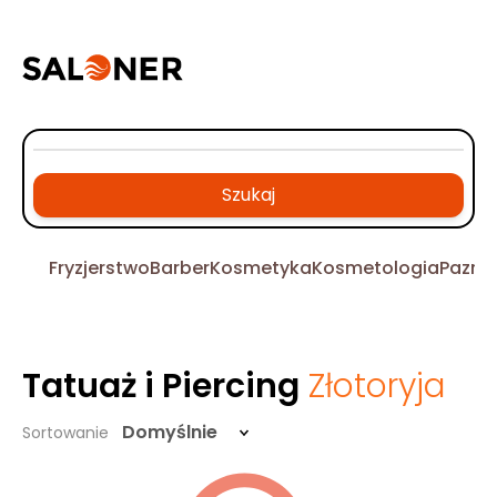
Szukaj
Fryzjerstwo
Barber
Kosmetyka
Kosmetologia
Pazno
Tatuaż i Piercing
Złotoryja
Domyślnie
Sortowanie