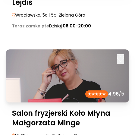
Lejdis
Wrocławska, 5a
| 5a
, Zielona Góra
Teraz zamknięte
Dzisiaj:
08:00-20:00
4.96
/5
Salon fryzjerski Koło Młyna
Małgorzata Minge