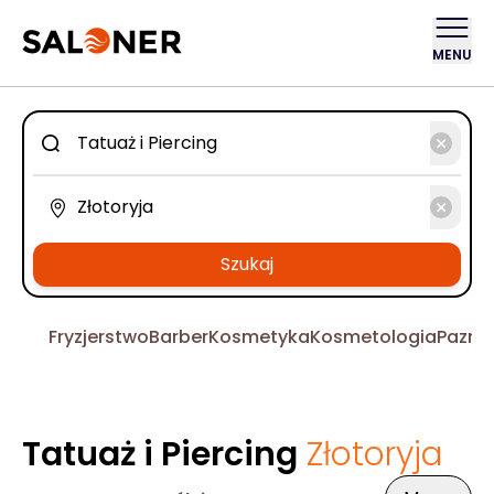
MENU
Szukaj
Fryzjerstwo
Barber
Kosmetyka
Kosmetologia
Pazno
Tatuaż i Piercing
Złotoryja