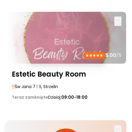
5.00
/5
Estetic Beauty Room
Św Jana 7
| 9
, Strzelin
Teraz zamknięte
Dzisiaj:
09:00-18:00