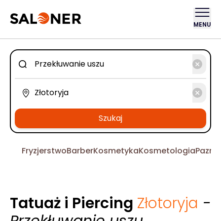
MENU
Szukaj
Fryzjerstwo
Barber
Kosmetyka
Kosmetologia
Pazno
Tatuaż i Piercing
Złotoryja
-