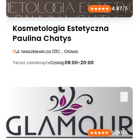
4.97
/5
Kosmetologia Estetyczna
Paulina Chatys
ul. Iwaszkiewicza 131C
, Oława
Teraz zamknięte
Dzisiaj:
09:00-20:00
5.00
/5