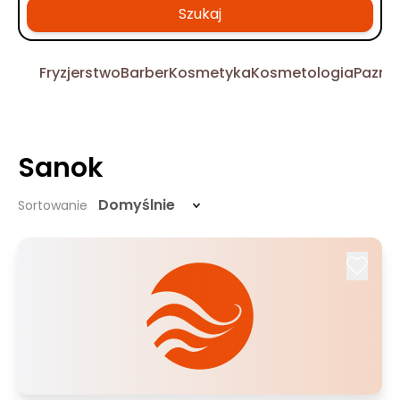
Szukaj
Fryzjerstwo
Barber
Kosmetyka
Kosmetologia
Pazno
Sanok
Domyślnie
Sortowanie