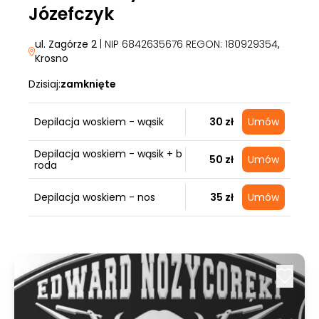
Józefczyk
ul. Zagórze 2
| NIP 6842635676 REGON: 180929354
,
Krosno
Dzisiaj:
zamknięte
Depilacja woskiem - wąsik
30 zł
Umów
Depilacja woskiem - wąsik + b
50 zł
Umów
roda
Depilacja woskiem - nos
35 zł
Umów