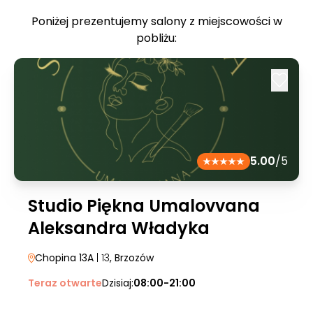
Poniżej prezentujemy salony z miejscowości w
pobliżu:
5.00
/5
Studio Piękna Umalovvana
Aleksandra Władyka
Chopina 13A
| 13
, Brzozów
Teraz otwarte
Dzisiaj:
08:00-21:00