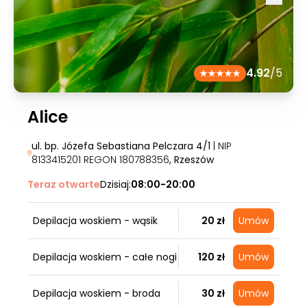
4.92
/5
Alice
ul. bp. Józefa Sebastiana Pelczara 4/1
| NIP
8133415201 REGON 180788356
, Rzeszów
Teraz otwarte
Dzisiaj:
08:00-20:00
Depilacja woskiem - wąsik
20 zł
Umów
Depilacja woskiem - całe nogi
120 zł
Umów
Depilacja woskiem - broda
30 zł
Umów