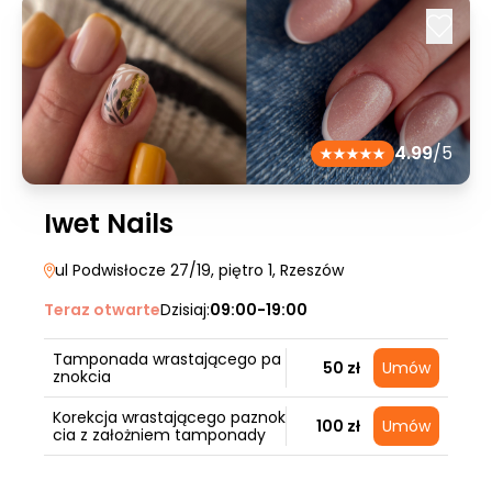
4.99
/5
Iwet Nails
ul Podwisłocze 27/19, piętro 1
, Rzeszów
Teraz otwarte
Dzisiaj:
09:00-19:00
Tamponada wrastającego pa
50 zł
Umów
znokcia
Korekcja wrastającego paznok
100 zł
Umów
cia z założniem tamponady