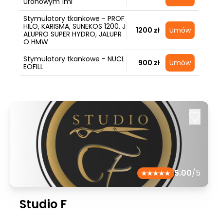
uronowym 1ml
Stymulatory tkankowe - PROF
HILO, KARISMA, SUNEKOS 1200, J
1200 zł
Umów
ALUPRO SUPER HYDRO, JALUPR
O HMW
Stymulatory tkankowe - NUCL
900 zł
Umów
EOFILL
5.00
/5
Studio F