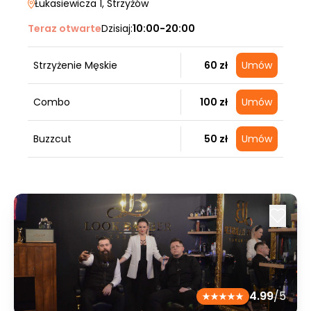
Łukasiewicza 1
, Strzyżów
Teraz otwarte
Dzisiaj:
10:00-20:00
Strzyżenie Męskie
60 zł
Umów
Combo
100 zł
Umów
Buzzcut
50 zł
Umów
4.99
/5