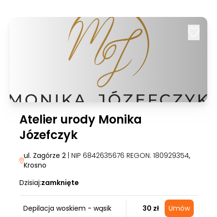
Atelier urody Monika
Józefczyk
ul. Zagórze 2
| NIP 6842635676 REGON: 180929354
,
Krosno
Dzisiaj:
zamknięte
Depilacja woskiem - wąsik
30 zł
Umów