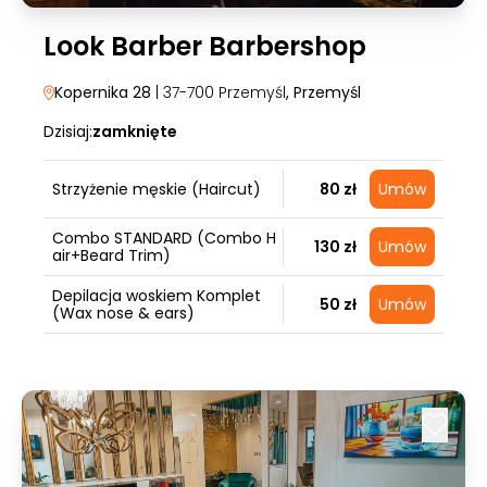
Look Barber Barbershop
Kopernika 28
| 37-700 Przemyśl
, Przemyśl
Dzisiaj:
zamknięte
Strzyżenie męskie (Haircut)
80 zł
Umów
Combo STANDARD (Combo H
130 zł
Umów
air+Beard Trim)
Depilacja woskiem Komplet
50 zł
Umów
(Wax nose & ears)