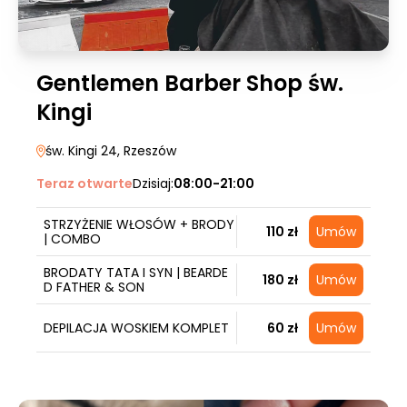
Gentlemen Barber Shop św.
Kingi
św. Kingi 24
, Rzeszów
Teraz otwarte
Dzisiaj:
08:00-21:00
STRZYŻENIE WŁOSÓW + BRODY
110 zł
Umów
| COMBO
BRODATY TATA I SYN | BEARDE
180 zł
Umów
D FATHER & SON
DEPILACJA WOSKIEM KOMPLET
60 zł
Umów