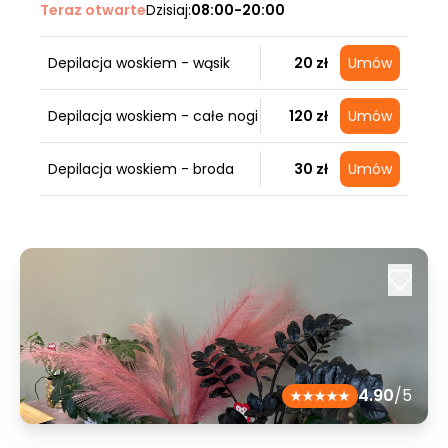
Teraz otwarte
Dzisiaj:
08:00-20:00
Depilacja woskiem - wąsik
20 zł
Umów
Depilacja woskiem - całe nogi
120 zł
Umów
Depilacja woskiem - broda
30 zł
Umów
4.90
/5