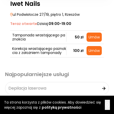
Iwet Nails
ul Podwisłocze 27/19, piętro 1
, Rzeszów
Teraz otwarte
Dzisiaj:
09:00-19:00
Tamponada wrastającego pa
50 zł
Umów
znokcia
Korekcja wrastającego paznok
100 zł
Umów
cia z założniem tamponady
Najpopularniejsze usługi
Depilacja laserowa
Ta strona korzysta z plików cookies. Aby dowiedzieć się
Depilacja woskiem
więcej zapoznaj się z
polityką prywatności