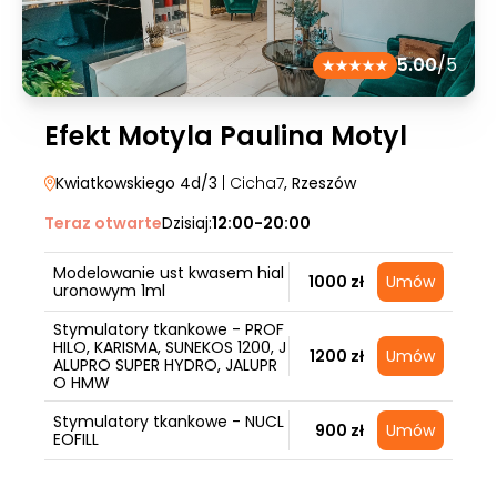
5.00
/5
Efekt Motyla Paulina Motyl
Kwiatkowskiego 4d/3
| Cicha7
, Rzeszów
Teraz otwarte
Dzisiaj:
12:00-20:00
Modelowanie ust kwasem hial
1000 zł
Umów
uronowym 1ml
Stymulatory tkankowe - PROF
HILO, KARISMA, SUNEKOS 1200, J
1200 zł
Umów
ALUPRO SUPER HYDRO, JALUPR
O HMW
Stymulatory tkankowe - NUCL
900 zł
Umów
EOFILL