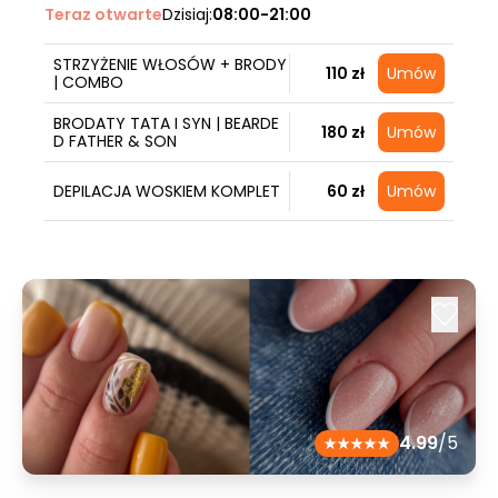
Teraz otwarte
Dzisiaj:
08:00-21:00
STRZYŻENIE WŁOSÓW + BRODY
110 zł
Umów
| COMBO
BRODATY TATA I SYN | BEARDE
180 zł
Umów
D FATHER & SON
DEPILACJA WOSKIEM KOMPLET
60 zł
Umów
4.99
/5