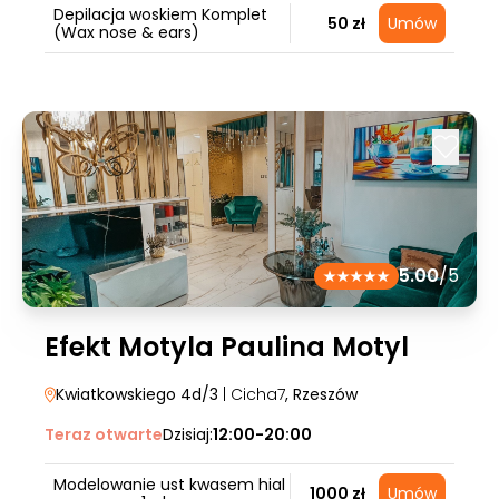
Depilacja woskiem Komplet
50 zł
Umów
(Wax nose & ears)
5.00
/5
Efekt Motyla Paulina Motyl
Kwiatkowskiego 4d/3
| Cicha7
, Rzeszów
Teraz otwarte
Dzisiaj:
12:00-20:00
Modelowanie ust kwasem hial
1000 zł
Umów