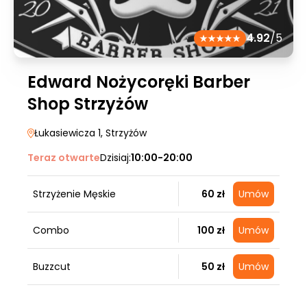
4.92
/5
Edward Nożycoręki Barber
Shop Strzyżów
Łukasiewicza 1
, Strzyżów
Teraz otwarte
Dzisiaj:
10:00-20:00
Strzyżenie Męskie
60 zł
Umów
Combo
100 zł
Umów
Buzzcut
50 zł
Umów