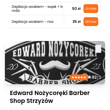
Depilacja woskiem - wąsik + b
50 zł
Umów
roda
Depilacja woskiem - nos
35 zł
Umów
4.92
/5
Edward Nożycoręki Barber
Shop Strzyżów