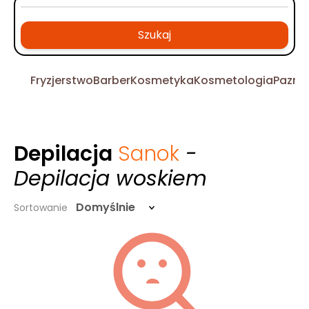
Szukaj
Fryzjerstwo
Barber
Kosmetyka
Kosmetologia
Pazno
Depilacja
Sanok
-
Depilacja woskiem
Domyślnie
Sortowanie