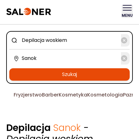
MENU
Szukaj
Fryzjerstwo
Barber
Kosmetyka
Kosmetologia
Pazno
Depilacja
Sanok
-