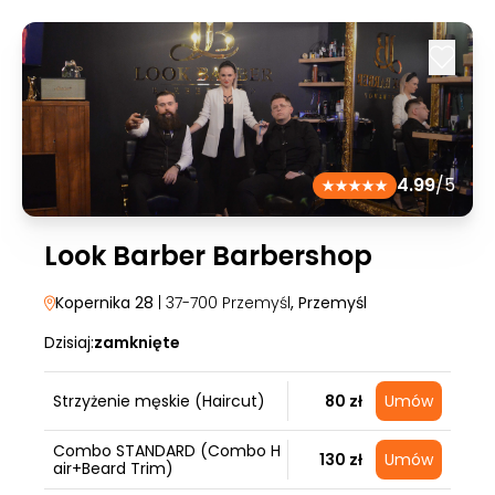
4.99
/5
Look Barber Barbershop
Kopernika 28
| 37-700 Przemyśl
, Przemyśl
Dzisiaj:
zamknięte
Strzyżenie męskie (Haircut)
80 zł
Umów
Combo STANDARD (Combo H
130 zł
Umów
air+Beard Trim)