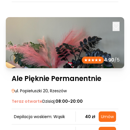
4.90
/5
Ale Pięknie Permanentnie
ul. Popiełuszki 20
, Rzeszów
Teraz otwarte
Dzisiaj:
08:00-20:00
Depilacja woskiem: Wąsik
40 zł
Umów