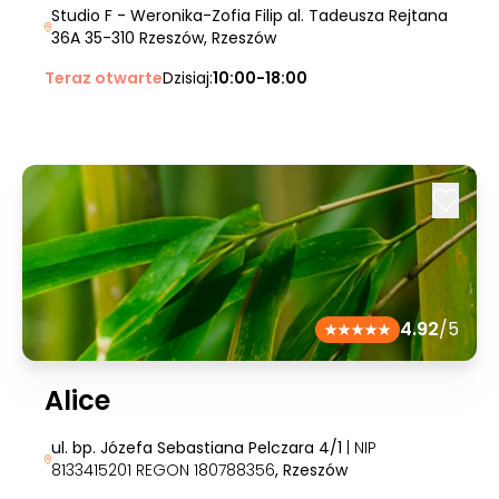
Studio F - Weronika-Zofia Filip al. Tadeusza Rejtana
36A 35-310 Rzeszów
, Rzeszów
Teraz otwarte
Dzisiaj:
10:00-18:00
4.92
/5
Alice
ul. bp. Józefa Sebastiana Pelczara 4/1
| NIP
8133415201 REGON 180788356
, Rzeszów