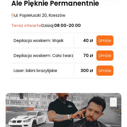
Ale Pięknie Permanentnie
ul. Popiełuszki 20
, Rzeszów
Teraz otwarte
Dzisiaj:
08:00-20:00
Depilacja woskiem: Wąsik
40 zł
Umów
Depilacja woskiem: Cała twarz
70 zł
Umów
Laser: bikini brazylijskie
300 zł
Umów