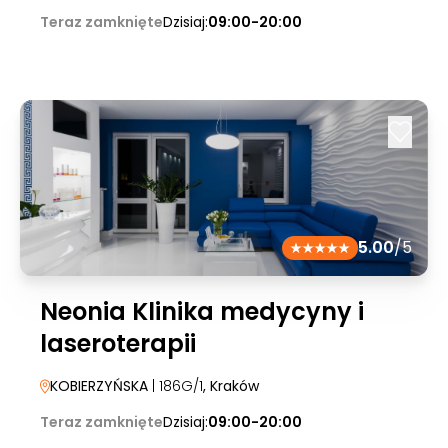
Teraz zamknięte
Dzisiaj:
09:00-20:00
5.00
/5
Neonia Klinika medycyny i
laseroterapii
KOBIERZYŃSKA
| 186G/1
, Kraków
Teraz zamknięte
Dzisiaj:
09:00-20:00