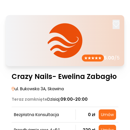
5.00
/5
Crazy Nails- Ewelina Zabagło
ul. Bukowska 3A
, Skawina
Teraz zamknięte
Dzisiaj:
09:00-20:00
Bezpłatna Konsultacja
0 zł
Umów