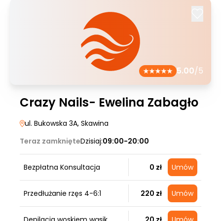
5.00
/5
Crazy Nails- Ewelina Zabagło
ul. Bukowska 3A
, Skawina
Teraz zamknięte
Dzisiaj:
09:00-20:00
Bezpłatna Konsultacja
0 zł
Umów
Przedłużanie rzęs 4-6:1
220 zł
Umów
Depilacja woskiem wąsik
20 zł
Umów