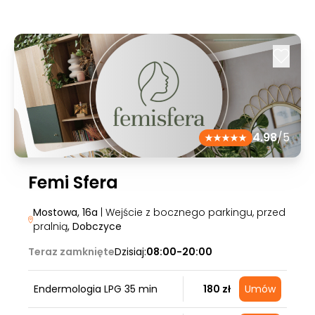
4.98
/5
Femi Sfera
Mostowa, 16a
| Wejście z bocznego parkingu, przed
pralnią
, Dobczyce
Teraz zamknięte
Dzisiaj:
08:00-20:00
Endermologia LPG 35 min
180 zł
Umów