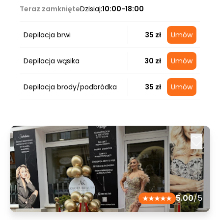
Teraz zamknięte
Dzisiaj:
10:00-18:00
Depilacja brwi
35 zł
Umów
Depilacja wąsika
30 zł
Umów
Depilacja brody/podbródka
35 zł
Umów
5.00
/5