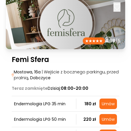
4.98
/5
Femi Sfera
Mostowa, 16a
| Wejście z bocznego parkingu, przed
pralnią
, Dobczyce
Teraz zamknięte
Dzisiaj:
08:00-20:00
Endermologia LPG 35 min
180 zł
Umów
Endermologia LPG 50 min
220 zł
Umów