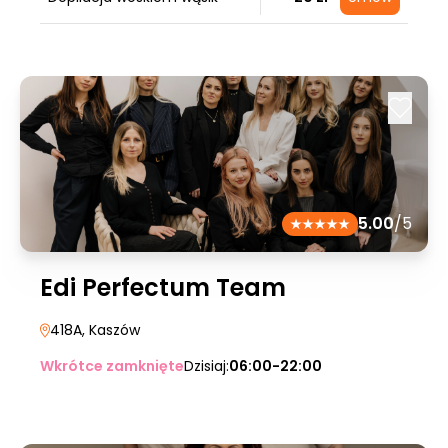
5.00
/5
Edi Perfectum Team
418A
, Kaszów
Wkrótce zamknięte
Dzisiaj:
06:00-22:00