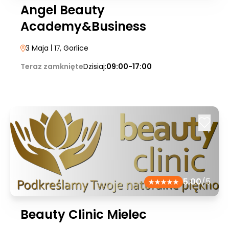
Angel Beauty
Academy&Business
3 Maja
| 17
, Gorlice
Teraz zamknięte
Dzisiaj:
09:00-17:00
5.00
/5
Beauty Clinic Mielec