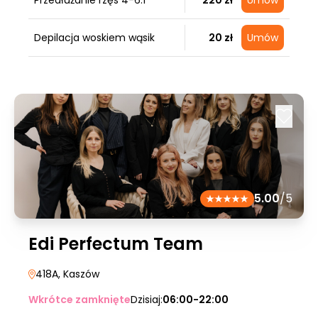
Przedłużanie rzęs 4-6:1
220 zł
Umów
Depilacja woskiem wąsik
20 zł
Umów
5.00
/5
Edi Perfectum Team
418A
, Kaszów
Wkrótce zamknięte
Dzisiaj:
06:00-22:00