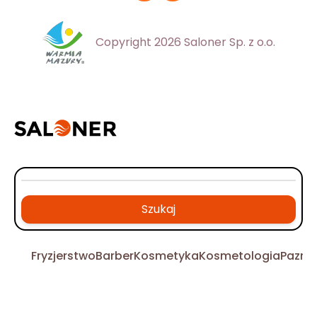
Copyright 2026 Saloner Sp. z o.o.
Szukaj
Fryzjerstwo
Barber
Kosmetyka
Kosmetologia
Pazno