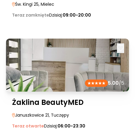
Św. Kingi 25
, Mielec
Teraz zamknięte
Dzisiaj:
09:00-20:00
5.00
/5
Żaklina BeautyMED
Januszkowice 21
, Tuczępy
Teraz otwarte
Dzisiaj:
06:00-23:30