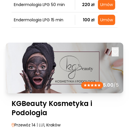
Endermologia LPG 50 min
220 zł
Umów
Endermologia LPG 15 min
100 zł
Umów
5.00
/5
KGBeauty Kosmetyka i
Podologia
Przewóz 14
| LU1
, Kraków