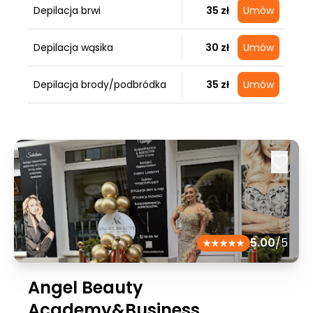
Depilacja brwi
35 zł
Umów
Depilacja wąsika
30 zł
Umów
Depilacja brody/podbródka
35 zł
Umów
5.00
/5
Angel Beauty
Academy&Business