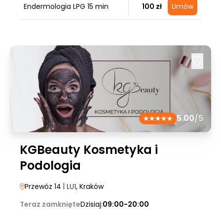
Endermologia LPG 15 min
100 zł
Umów
5.00
/5
KGBeauty Kosmetyka i
Podologia
Przewóz 14
| LU1
, Kraków
Teraz zamknięte
Dzisiaj:
09:00-20:00