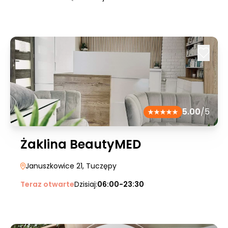
5.00
/5
Żaklina BeautyMED
Januszkowice 21
, Tuczępy
Teraz otwarte
Dzisiaj:
06:00-23:30