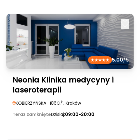
5.00
/5
Neonia Klinika medycyny i
laseroterapii
KOBIERZYŃSKA
| 186G/1
, Kraków
Teraz zamknięte
Dzisiaj:
09:00-20:00