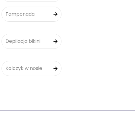
Tamponada
Depilacja bikini
Kolczyk w nosie