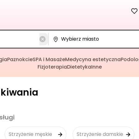
gia
Paznokcie
SPA i Masaże
Medycyna estetyczna
Podolo
Fizjoterapia
Dietetyka
Inne
ukiwania
sługi
Strzyżenie męskie
Strzyżenie damskie