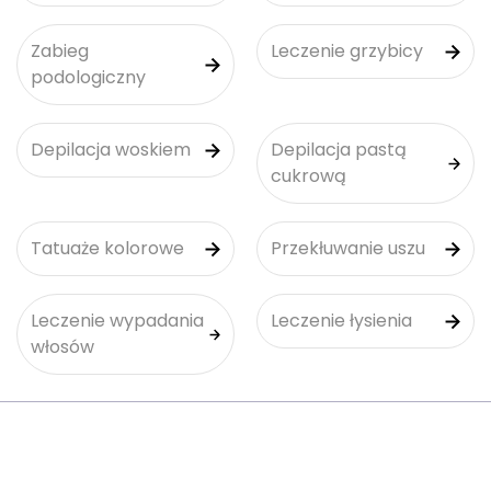
Zabieg
Leczenie grzybicy
podologiczny
Depilacja woskiem
Depilacja pastą
cukrową
Tatuaże kolorowe
Przekłuwanie uszu
Leczenie wypadania
Leczenie łysienia
włosów