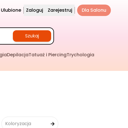
Ulubione
Zaloguj
Zarejestruj
Dla Salonu
Szukaj
gia
Depilacja
Tatuaż i Piercing
Trychologia
Koloryzacja