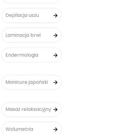
Depilacja uszu
Laminacja brwi
Endermologia
Manicure japoński
Masaż relaksacyjny
Wolumetria