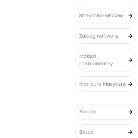
Strzyżenie włosów
Zabieg na twarz
Makijaż
permanentny
Manicure klasyczny
Kobido
Botox