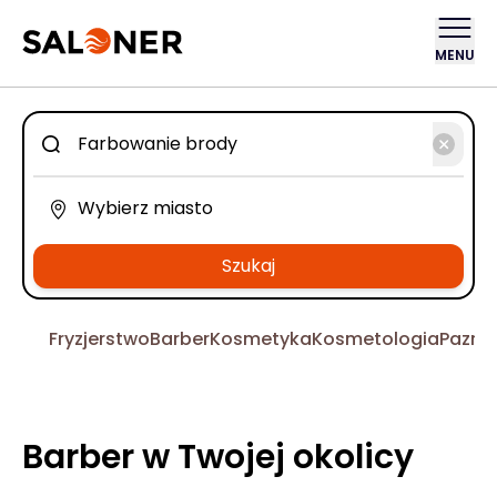
MENU
Szukaj
Fryzjerstwo
Barber
Kosmetyka
Kosmetologia
Pazno
Barber w Twojej okolicy