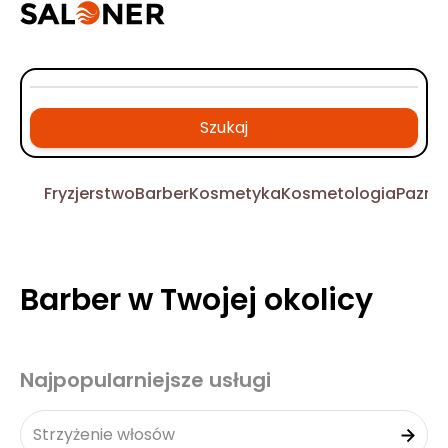
Szukaj
Fryzjerstwo
Barber
Kosmetyka
Kosmetologia
Pazno
Barber w Twojej okolicy
Najpopularniejsze usługi
Strzyżenie włosów