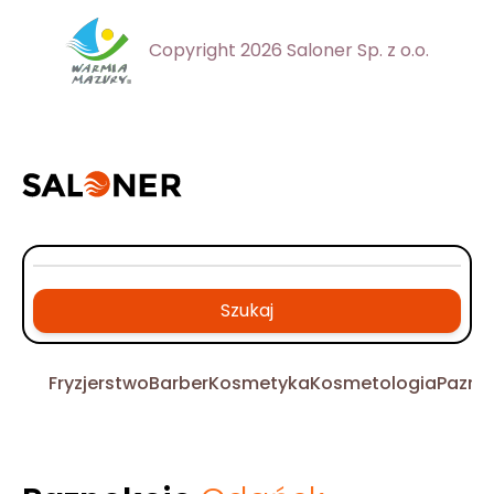
Copyright 2026 Saloner Sp. z o.o.
Szukaj
Fryzjerstwo
Barber
Kosmetyka
Kosmetologia
Pazno