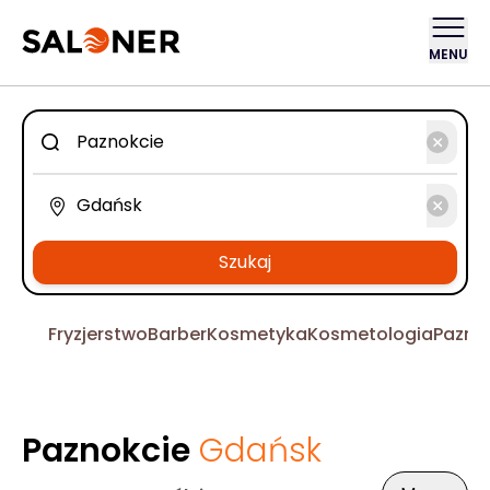
MENU
Szukaj
Fryzjerstwo
Barber
Kosmetyka
Kosmetologia
Pazno
Paznokcie
Gdańsk