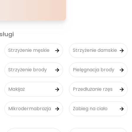
sługi
Strzyżenie męskie
Strzyżenie damskie
Strzyżenie brody
Pielęgnacja brody
Makijaż
Przedłużanie rzęs
Mikrodermabrazja
Zabieg na ciało