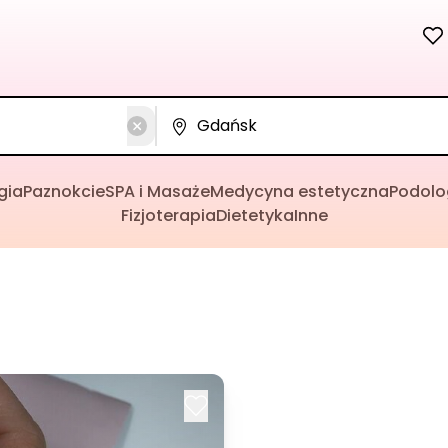
gia
Paznokcie
SPA i Masaże
Medycyna estetyczna
Podolo
Fizjoterapia
Dietetyka
Inne