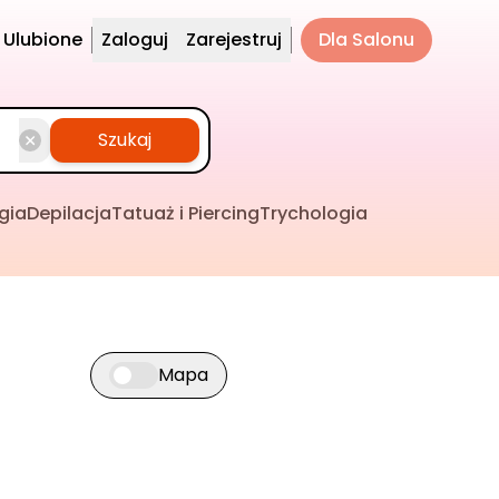
Ulubione
Zaloguj
Zarejestruj
Dla Salonu
Szukaj
gia
Depilacja
Tatuaż i Piercing
Trychologia
Mapa
Przełącz widok mapy