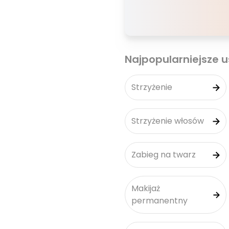
Najpopularniejsze u
Strzyżenie
Strzyżenie włosów
Zabieg na twarz
Makijaż
permanentny