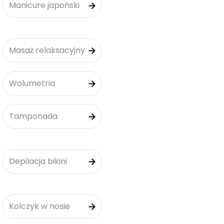
Manicure japoński
Masaż relaksacyjny
Wolumetria
Tamponada
Depilacja bikini
Kolczyk w nosie