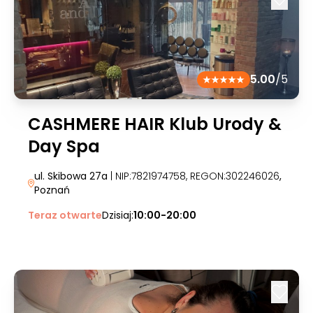
5.00
/5
CASHMERE HAIR Klub Urody &
Day Spa
ul. Skibowa 27a
| NIP:7821974758, REGON:302246026
,
Poznań
Teraz otwarte
Dzisiaj:
10:00-20:00