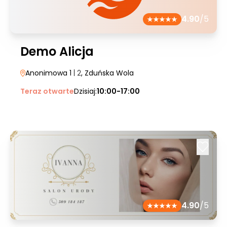
4.90
/5
Demo Alicja
Anonimowa 1
| 2
, Zduńska Wola
Teraz otwarte
Dzisiaj:
10:00-17:00
4.90
/5