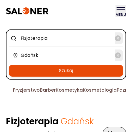
MENU
Szukaj
Fryzjerstwo
Barber
Kosmetyka
Kosmetologia
Pazno
Fizjoterapia
Gdańsk