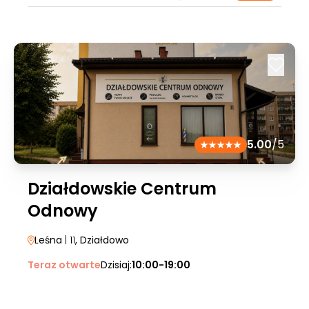
5.00
/5
Działdowskie Centrum
Odnowy
Leśna
| 11
, Działdowo
Teraz otwarte
Dzisiaj:
10:00-19:00