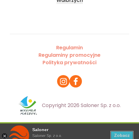
Wałbrzych
Regulamin
Regulaminy promocyjne
Polityka prywatności
Copyright 2026 Saloner Sp. z o.o.
Saloner
Ta strona korzysta z plików cookies. Aby dowiedzieć się
Zobacz
Saloner Sp. z o.o.