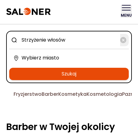
MENU
Szukaj
Fryzjerstwo
Barber
Kosmetyka
Kosmetologia
Pazno
Barber w Twojej okolicy