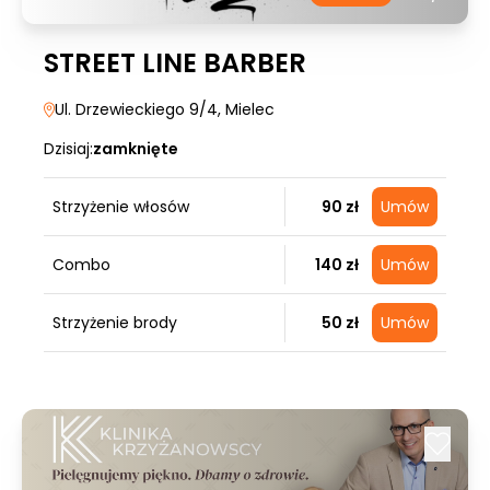
STREET LINE BARBER
Ul. Drzewieckiego 9/4
, Mielec
Dzisiaj:
zamknięte
Strzyżenie włosów
90 zł
Umów
Combo
140 zł
Umów
Strzyżenie brody
50 zł
Umów