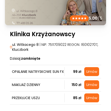
5.00
/5
Klinika Krzyżanowscy
ul. Witkacego 8
| NIP: 7511709022 REGON: 160102707
,
Kluczbork
Dzisiaj:
zamknięte
OPALANIE NATRYSKOWE SUN FX
99 zł
Umów
MAKIJAŻ DZIENNY
150 zł
Umów
PRZEKŁUCIE USZU
85 zł
Umów