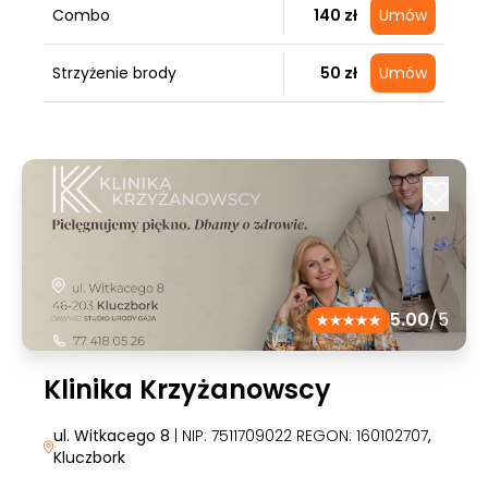
Combo
140 zł
Umów
Strzyżenie brody
50 zł
Umów
5.00
/5
Klinika Krzyżanowscy
ul. Witkacego 8
| NIP: 7511709022 REGON: 160102707
,
Kluczbork