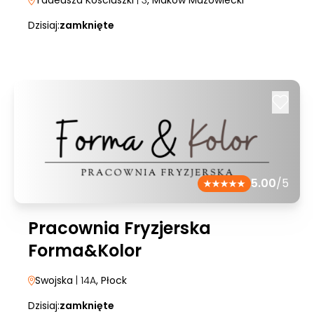
Tadeusza Kosciuszki
| 3
, Maków Mazowiecki
Dzisiaj:
zamknięte
5.00
/5
Pracownia Fryzjerska
Forma&Kolor
Swojska
| 14A
, Płock
Dzisiaj:
zamknięte