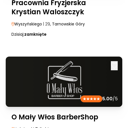
Pracownia Fryzjerska
Krystian Waloszczyk
Wyszyńskiego
| 29
, Tarnowskie Góry
Dzisiaj:
zamknięte
5.00
/5
O Mały Włos BarberShop