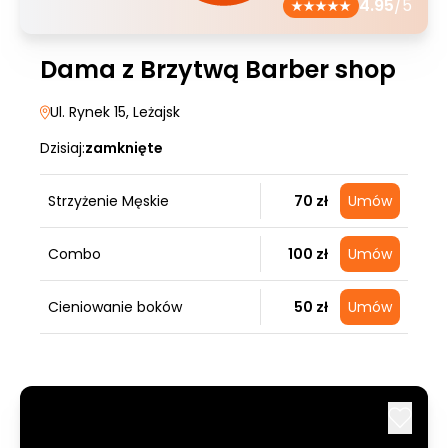
4.95
/5
Dama z Brzytwą Barber shop
Ul. Rynek 15
, Leżajsk
Dzisiaj:
zamknięte
Strzyżenie Męskie
70 zł
Umów
Combo
100 zł
Umów
Cieniowanie boków
50 zł
Umów