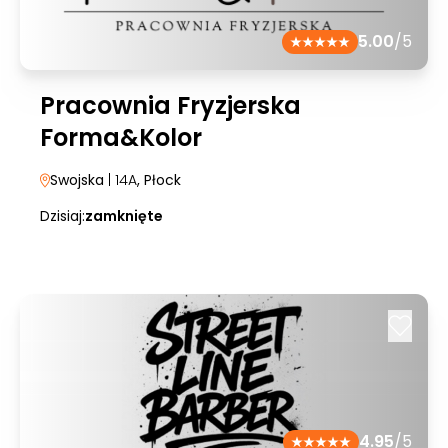
5.00
/5
Pracownia Fryzjerska
Forma&Kolor
Swojska
| 14A
, Płock
Dzisiaj:
zamknięte
4.95
/5