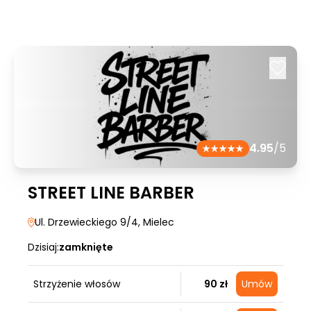
4.95
/5
STREET LINE BARBER
Ul. Drzewieckiego 9/4
, Mielec
Dzisiaj:
zamknięte
Strzyżenie włosów
90 zł
Umów