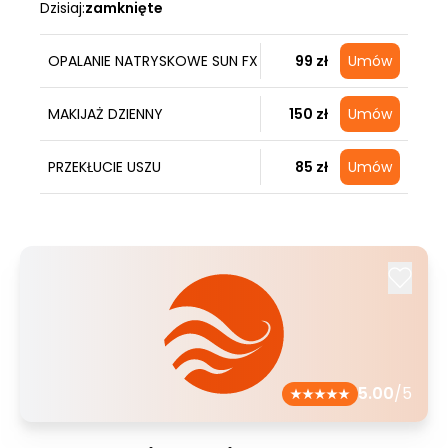
Dzisiaj:
zamknięte
OPALANIE NATRYSKOWE SUN FX
99 zł
Umów
MAKIJAŻ DZIENNY
150 zł
Umów
PRZEKŁUCIE USZU
85 zł
Umów
5.00
/5