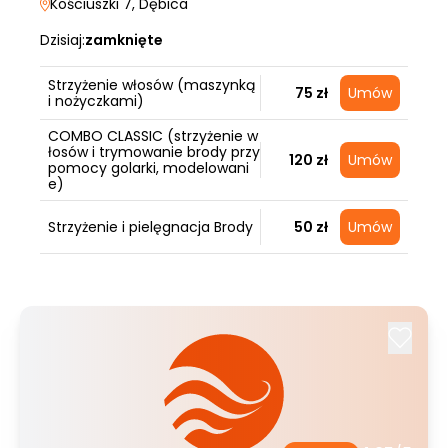
Kościuszki 7
, Dębica
Dzisiaj:
zamknięte
Strzyżenie włosów (maszynką
75 zł
Umów
i nożyczkami)
COMBO CLASSIC (strzyżenie w
łosów i trymowanie brody przy
120 zł
Umów
pomocy golarki, modelowani
e)
Strzyżenie i pielęgnacja Brody
50 zł
Umów