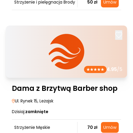
Strzyżenie i pielęgnacja Brody
50 zł
Umów
4.95
/5
Dama z Brzytwą Barber shop
Ul. Rynek 15
, Leżajsk
Dzisiaj:
zamknięte
Strzyżenie Męskie
70 zł
Umów