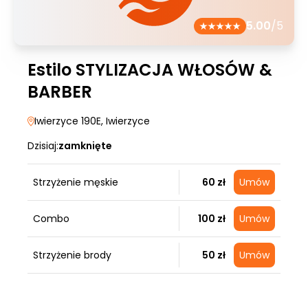
5.00
/5
Estilo STYLIZACJA WŁOSÓW &
BARBER
Iwierzyce 190E
, Iwierzyce
Dzisiaj:
zamknięte
Strzyżenie męskie
60 zł
Umów
Combo
100 zł
Umów
Strzyżenie brody
50 zł
Umów