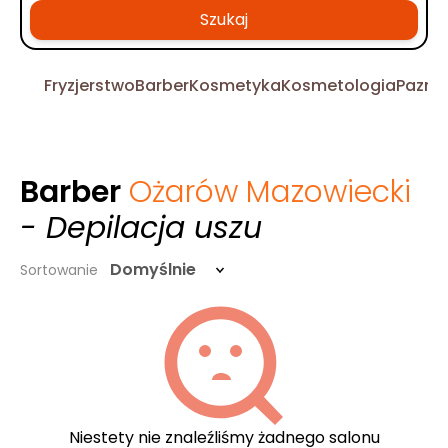
Szukaj
Fryzjerstwo
Barber
Kosmetyka
Kosmetologia
Pazno
Barber
Ożarów Mazowiecki
- Depilacja uszu
Domyślnie
Sortowanie
Niestety nie znaleźliśmy żadnego salonu