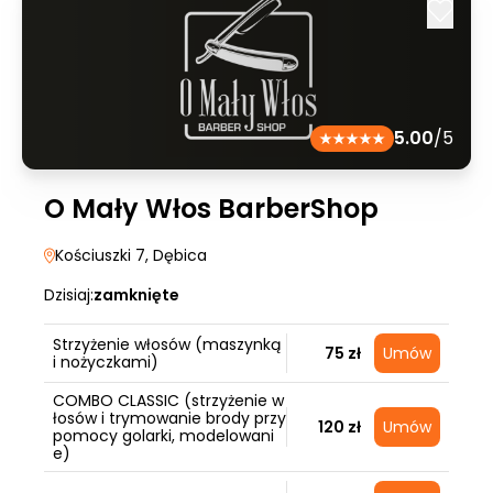
5.00
/5
O Mały Włos BarberShop
Kościuszki 7
, Dębica
Dzisiaj:
zamknięte
Strzyżenie włosów (maszynką
75 zł
Umów
i nożyczkami)
COMBO CLASSIC (strzyżenie w
łosów i trymowanie brody przy
120 zł
Umów
pomocy golarki, modelowani
e)