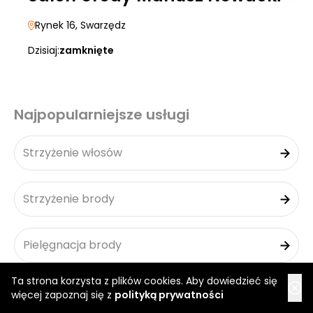
Rynek 16
, Swarzędz
Dzisiaj:
zamknięte
Najpopularniejsze usługi
Strzyżenie włosów
Strzyżenie brody
Pielęgnacja brody
Ta strona korzysta z plików cookies. Aby dowiedzieć się
Depilacja uszu
więcej zapoznaj się z
polityką prywatności