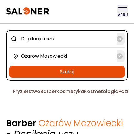
MENU
Szukaj
Fryzjerstwo
Barber
Kosmetyka
Kosmetologia
Pazno
Barber
Ożarów Mazowiecki