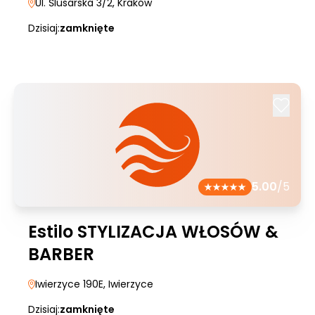
Ul. Ślusarska 3/2
, Kraków
Dzisiaj:
zamknięte
5.00
/5
Estilo STYLIZACJA WŁOSÓW &
BARBER
Iwierzyce 190E
, Iwierzyce
Dzisiaj:
zamknięte