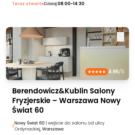
Teraz otwarte
Dzisiaj:
08:00-14:30
4.95
/5
Berendowicz&Kublin Salony
Fryzjerskie – Warszawa Nowy
Świat 60
Nowy Świat 60
| wejście do salonu od ulicy
Ordynackiej
, Warszawa