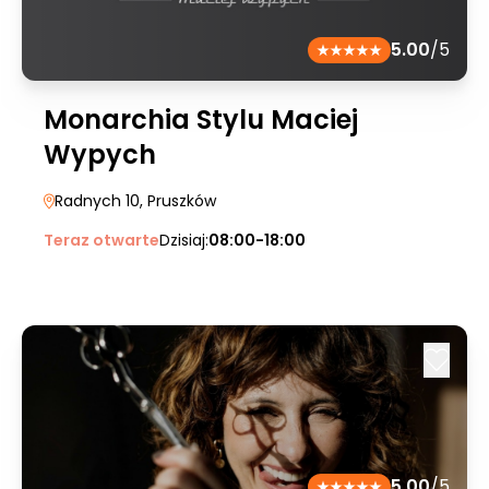
5.00
/5
Monarchia Stylu Maciej
Wypych
Radnych 10
, Pruszków
Teraz otwarte
Dzisiaj:
08:00-18:00
5.00
/5