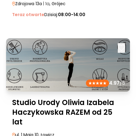
Zdrojowa 13a
| 1a
, Grójec
Teraz otwarte
Dzisiaj:
08:00-14:00
4.97
/5
Studio Urody Oliwia Izabela
Haczykowska RAZEM od 25
lat
ul. 1 Maja 10
, Łowicz