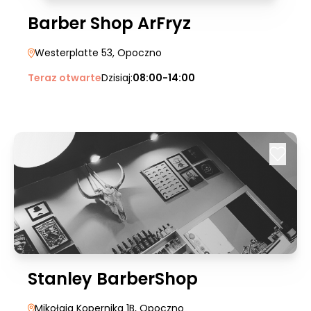
Barber Shop ArFryz
Westerplatte 53
, Opoczno
Teraz otwarte
Dzisiaj:
08:00-14:00
Stanley BarberShop
Mikołaja Kopernika 1B
, Opoczno