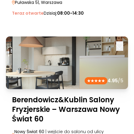
Puławska 51
, Warszawa
Teraz otwarte
Dzisiaj:
08:00-14:30
4.95
/5
Berendowicz&Kublin Salony
Fryzjerskie – Warszawa Nowy
Świat 60
Nowy Świat 60
| wejście do salonu od ulicy