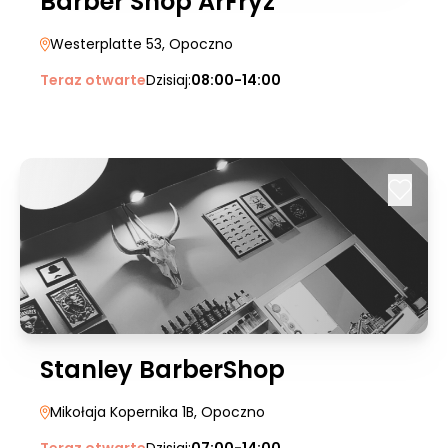
Barber Shop ArFryz
Westerplatte 53
, Opoczno
Teraz otwarte
Dzisiaj:
08:00-14:00
Stanley BarberShop
Mikołaja Kopernika 1B
, Opoczno