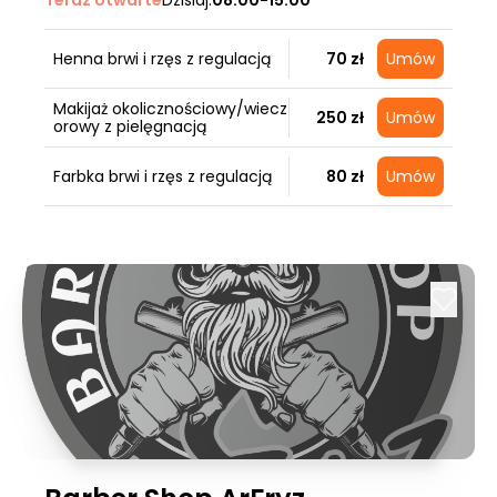
Teraz otwarte
Dzisiaj:
08:00-15:00
Henna brwi i rzęs z regulacją
70 zł
Umów
Makijaż okolicznościowy/wiecz
250 zł
Umów
orowy z pielęgnacją
Farbka brwi i rzęs z regulacją
80 zł
Umów