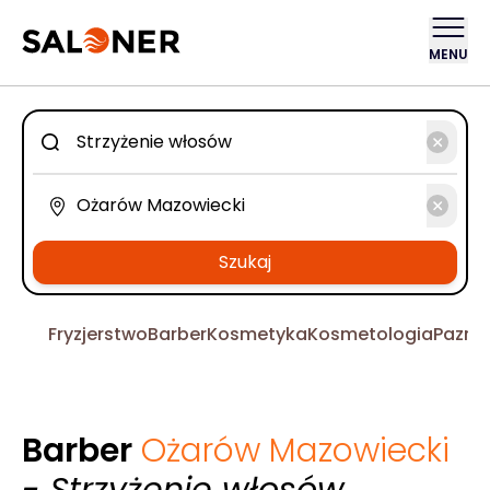
MENU
Szukaj
Fryzjerstwo
Barber
Kosmetyka
Kosmetologia
Pazno
Barber
Ożarów Mazowiecki