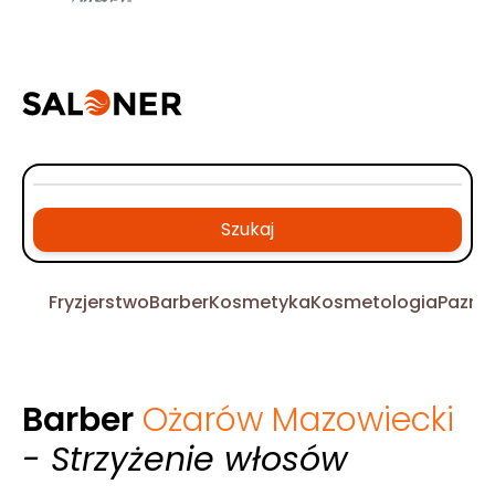
Szukaj
Fryzjerstwo
Barber
Kosmetyka
Kosmetologia
Pazno
Barber
Ożarów Mazowiecki
- Strzyżenie włosów