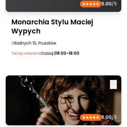
5.00
/5
Monarchia Stylu Maciej
Wypych
Radnych 10
, Pruszków
Teraz otwarte
Dzisiaj:
08:00-18:00
5.00
/5