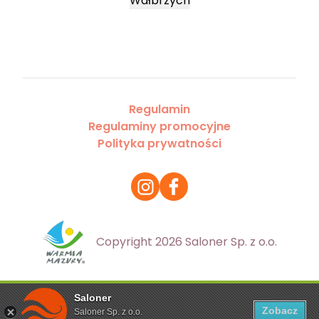
Wałbrzych
Regulamin
Regulaminy promocyjne
Polityka prywatności
Copyright 2026 Saloner Sp. z o.o.
Saloner
Ta strona korzysta z plików cookies. Aby dowiedzieć się
Zobacz
Saloner Sp. z o.o.