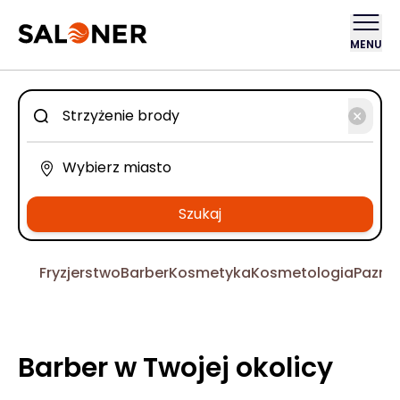
MENU
Szukaj
Fryzjerstwo
Barber
Kosmetyka
Kosmetologia
Pazno
Barber w Twojej okolicy