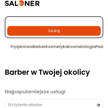
Szukaj
Fryzjerstwo
Barber
Kosmetyka
Kosmetologia
Pazno
Barber w Twojej okolicy
Najpopularniejsze usługi
Strzyżenie włosów