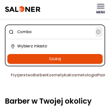
MENU
Szukaj
Fryzjerstwo
Barber
Kosmetyka
Kosmetologia
Pazno
Barber w Twojej okolicy