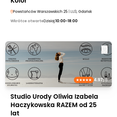
Kolor
Powstańców Warszawskich 25
| LU3
, Gdańsk
Wkrótce otwarte
Dzisiaj:
10:00-18:00
4.97
/5
Studio Urody Oliwia Izabela
Haczykowska RAZEM od 25
lat