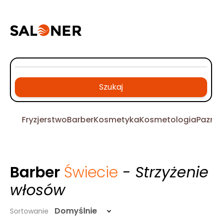
Szukaj
Fryzjerstwo
Barber
Kosmetyka
Kosmetologia
Pazno
Barber
Świecie
- Strzyżenie
włosów
Domyślnie
Sortowanie