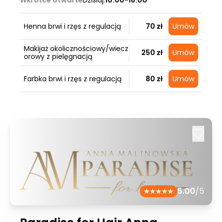
Wkrótce otwarte
Dzisiaj:
10:00-18:00
Henna brwi i rzęs z regulacją
70 zł
Umów
Makijaż okolicznościowy/wiecz
250 zł
Umów
orowy z pielęgnacją
Farbka brwi i rzęs z regulacją
80 zł
Umów
5.00
/5