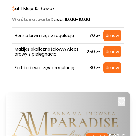
ul. 1 Maja 10
, Łowicz
Wkrótce otwarte
Dzisiaj:
10:00-18:00
Henna brwi i rzęs z regulacją
70 zł
Umów
Makijaż okolicznościowy/wiecz
250 zł
Umów
orowy z pielęgnacją
Farbka brwi i rzęs z regulacją
80 zł
Umów