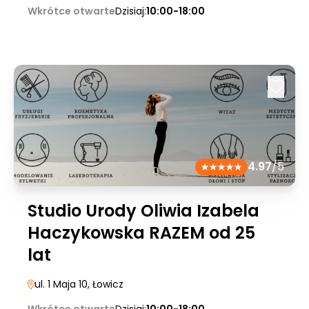
Wkrótce otwarte
Dzisiaj:
10:00-18:00
4.97
/5
Studio Urody Oliwia Izabela
Haczykowska RAZEM od 25
lat
ul. 1 Maja 10
, Łowicz