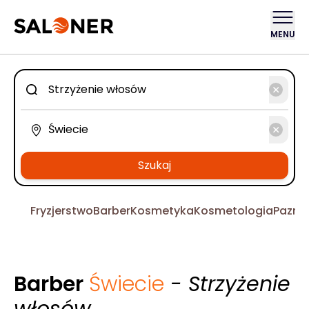
MENU
Szukaj
Fryzjerstwo
Barber
Kosmetyka
Kosmetologia
Pazno
Barber
Świecie
- Strzyżenie