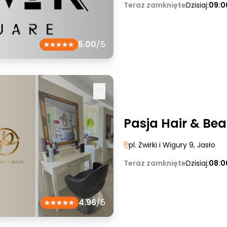
Teraz zamknięte
Dzisiaj:
09:0
5.00
/5
Pasja Hair & Be
pl. Żwirki i Wigury 9
, Jasło
Teraz zamknięte
Dzisiaj:
08:0
4.96
/5