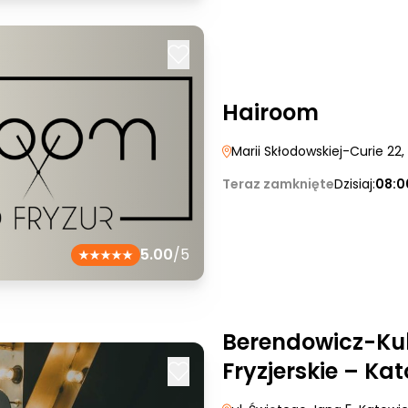
Hairoom
Marii Skłodowskiej-Curie 22
Teraz zamknięte
Dzisiaj:
08:0
5.00
/5
Berendowicz-Kub
Fryzjerskie – Ka