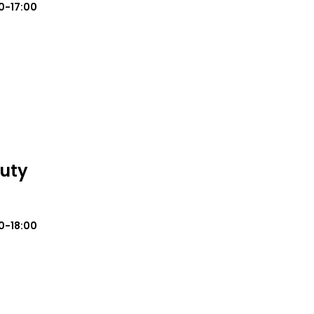
0-17:00
auty
0-18:00