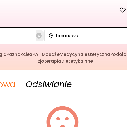
gia
Paznokcie
SPA i Masaże
Medycyna estetyczna
Podolo
Fizjoterapia
Dietetyka
Inne
owa
- Odsiwianie