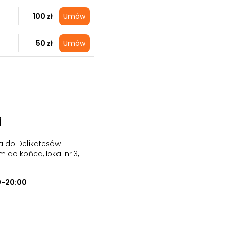
100 zł
Umów
50 zł
Umów
i
ia do Delikatesów
m do końca, lokal nr 3
,
0-20:00