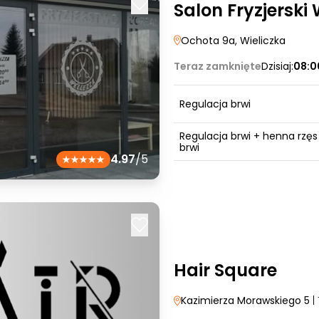
Salon Fryzjerski
Ochota 9a
, Wieliczka
Teraz zamknięte
Dzisiaj:
08:0
Regulacja brwi
Regulacja brwi + henna rzęs 
brwi
4.97
/5
Hair Square
Kazimierza Morawskiego 5
| 