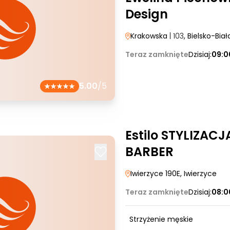
Design
Krakowska
| 103
, Bielsko-Biał
Teraz zamknięte
Dzisiaj:
09:0
5.00
/5
Estilo STYLIZA
BARBER
Iwierzyce 190E
, Iwierzyce
Teraz zamknięte
Dzisiaj:
08:0
Strzyżenie męskie