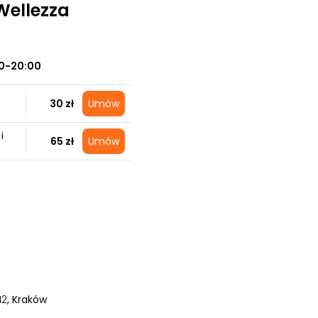
 Wellezza
0-20:00
30 zł
Umów
i
65 zł
Umów
12
, Kraków