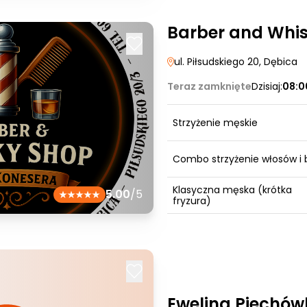
Barber and Whi
ul. Piłsudskiego 20
, Dębica
Teraz zamknięte
Dzisiaj:
08:0
Strzyżenie męskie
Combo strzyżenie włosów i 
Klasyczna męska (krótka
5.00
/5
fryzura)
Ewelina Piechów