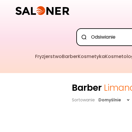
Fryzjerstwo
Barber
Kosmetyka
Kosmetolo
Barber
Liman
Sortowanie
Domyślnie