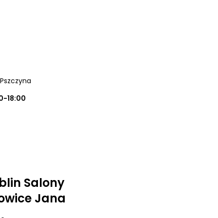
, Pszczyna
0-18:00
lin Salony
towice Jana