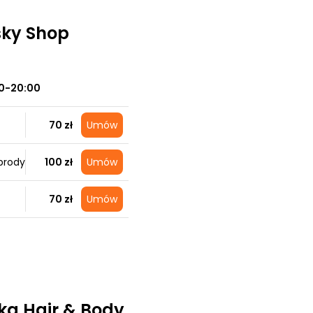
sky Shop
0-20:00
70 zł
Umów
brody
100 zł
Umów
70 zł
Umów
ka Hair & Body