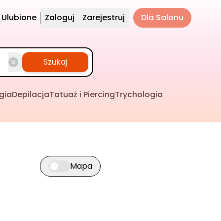
Ulubione
Zaloguj
Zarejestruj
Dla Salonu
Szukaj
gia
Depilacja
Tatuaż i Piercing
Trychologia
Mapa
Przełącz widok mapy