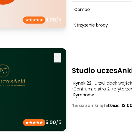
Combo
5.00
/5
Strzyżenie brody
Studio uczesAnk
Rynek 22
| Drzwi obok wejśc
Centrum, piętro 2, korytarze
Rymanów
Teraz zamknięte
Dzisiaj:
12:0
5.00
/5