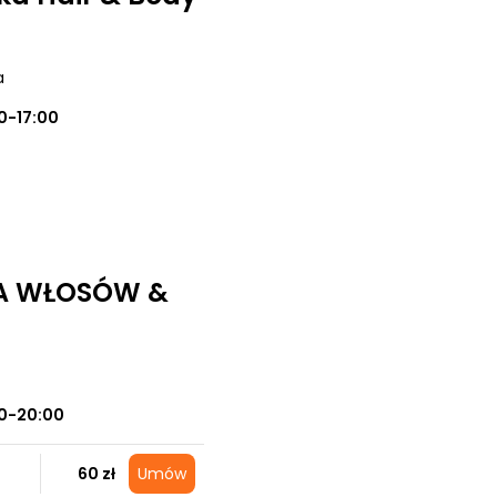
a
0-17:00
CJA WŁOSÓW &
0-20:00
60 zł
Umów