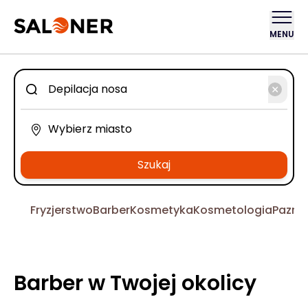
MENU
Szukaj
Fryzjerstwo
Barber
Kosmetyka
Kosmetologia
Pazno
Barber w Twojej okolicy