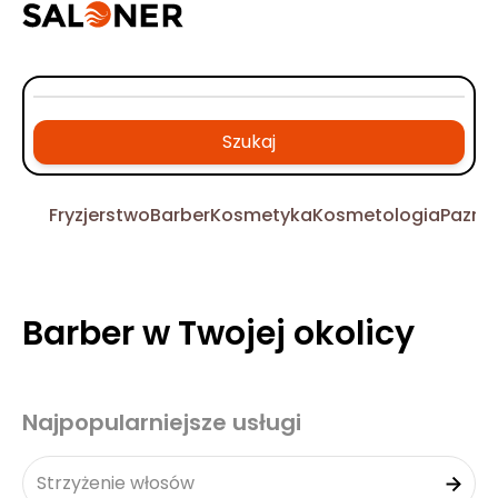
Szukaj
Fryzjerstwo
Barber
Kosmetyka
Kosmetologia
Pazno
Barber w Twojej okolicy
Najpopularniejsze usługi
Strzyżenie włosów