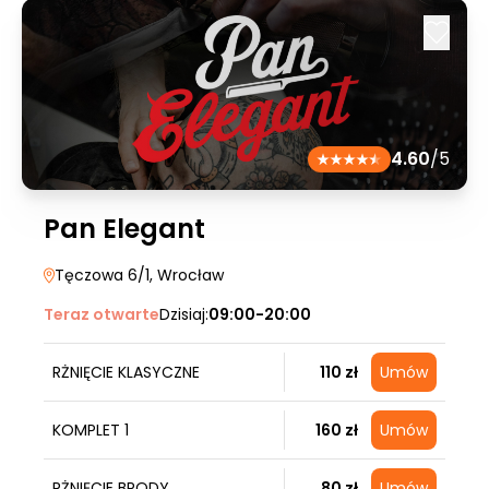
4.60
/5
Pan Elegant
Tęczowa 6/1
, Wrocław
Teraz otwarte
Dzisiaj:
09:00-20:00
RŻNIĘCIE KLASYCZNE
110 zł
Umów
KOMPLET 1
160 zł
Umów
RŻNIĘCIE BRODY
80 zł
Umów