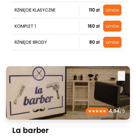
RŻNIĘCIE KLASYCZNE
110 zł
Umów
KOMPLET 1
160 zł
Umów
RŻNIĘCIE BRODY
80 zł
Umów
4.94
/5
La barber