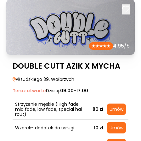
4.95
/5
DOUBLE CUTT AZIK X MYCHA
Piłsudskiego 39
, Wałbrzych
Teraz otwarte
Dzisiaj:
09:00-17:00
Strzyżenie męskie (High fade,
mid fade, low fade, special hai
80 zł
Umów
rcut)
Wzorek- dodatek do usługi
10 zł
Umów