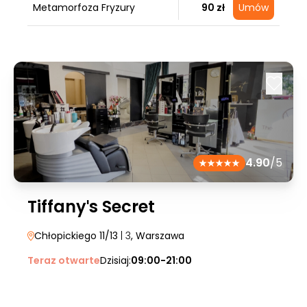
Metamorfoza Fryzury
90 zł
Umów
4.90
/5
Tiffanyˈs Secret
Chłopickiego 11/13
| 3
, Warszawa
Teraz otwarte
Dzisiaj:
09:00-21:00