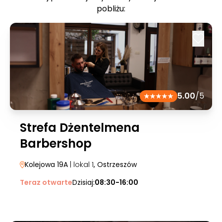
pobliżu:
5.00
/5
Strefa Dżentelmena
Barbershop
Kolejowa 19A
| lokal 1
, Ostrzeszów
Teraz otwarte
Dzisiaj:
08:30-16:00