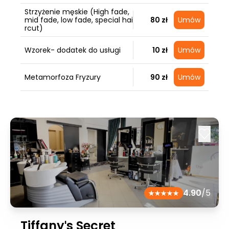
Strzyżenie męskie (High fade,
mid fade, low fade, special hai
80 zł
Umów
rcut)
Wzorek- dodatek do usługi
10 zł
Umów
Metamorfoza Fryzury
90 zł
Umów
4.90
/5
Tiffanyˈs Secret