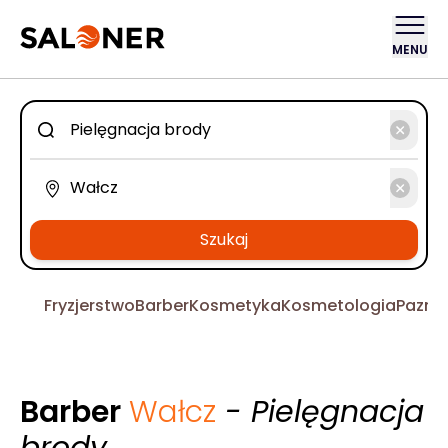
MENU
Szukaj
Fryzjerstwo
Barber
Kosmetyka
Kosmetologia
Pazno
Barber
Wałcz
- Pielęgnacja