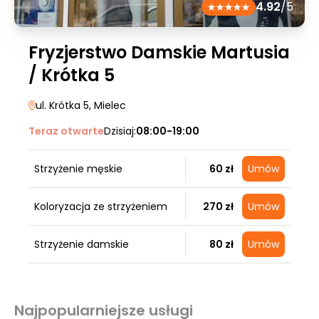
4.92
/5
Fryzjerstwo Damskie Martusia
/ Krótka 5
ul. Krótka 5
, Mielec
Teraz otwarte
Dzisiaj:
08:00-19:00
Strzyżenie męskie
60 zł
Umów
Koloryzacja ze strzyżeniem
270 zł
Umów
Strzyżenie damskie
80 zł
Umów
Najpopularniejsze usługi