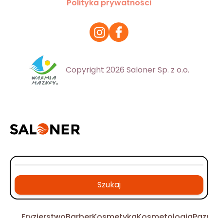
Polityka prywatności
Copyright 2026 Saloner Sp. z o.o.
Szukaj
Fryzjerstwo
Barber
Kosmetyka
Kosmetologia
Pazno