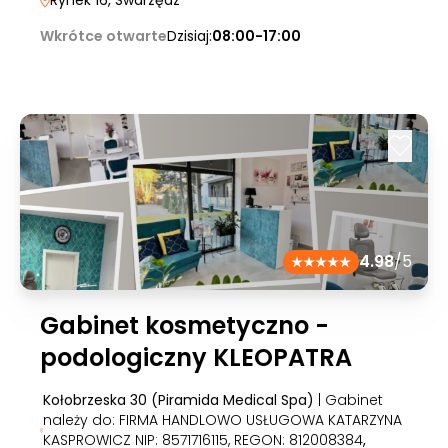
Rynek 16
, Swarzędz
Wkrótce otwarte
Dzisiaj:
08:00-17:00
4.98
/5
Gabinet kosmetyczno -
podologiczny KLEOPATRA
Kołobrzeska 30 (Piramida Medical Spa)
| Gabinet
należy do: FIRMA HANDLOWO USŁUGOWA KATARZYNA
KASPROWICZ NIP: 8571716115, REGON: 812008384
,