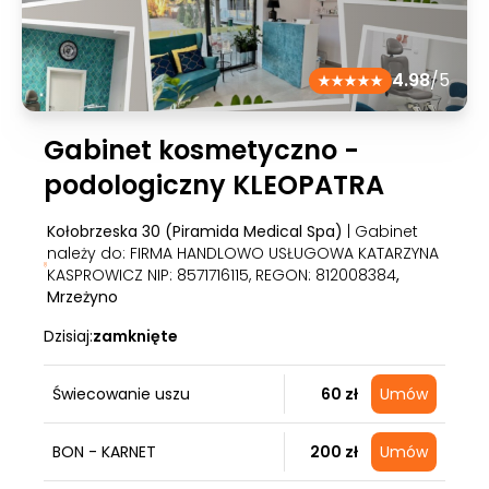
4.98
/5
Gabinet kosmetyczno -
podologiczny KLEOPATRA
Kołobrzeska 30 (Piramida Medical Spa)
| Gabinet
należy do: FIRMA HANDLOWO USŁUGOWA KATARZYNA
KASPROWICZ NIP: 8571716115, REGON: 812008384
,
Mrzeżyno
Dzisiaj:
zamknięte
Świecowanie uszu
60 zł
Umów
BON - KARNET
200 zł
Umów