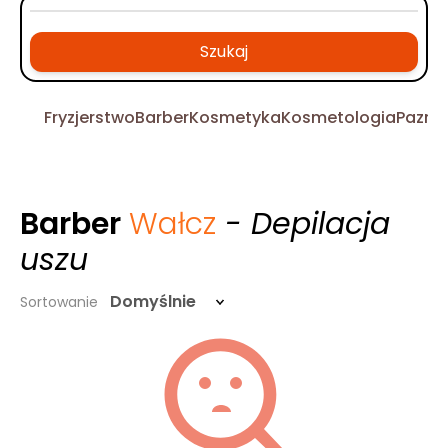
Szukaj
Fryzjerstwo
Barber
Kosmetyka
Kosmetologia
Pazno
Barber
Wałcz
- Depilacja
uszu
Domyślnie
Sortowanie