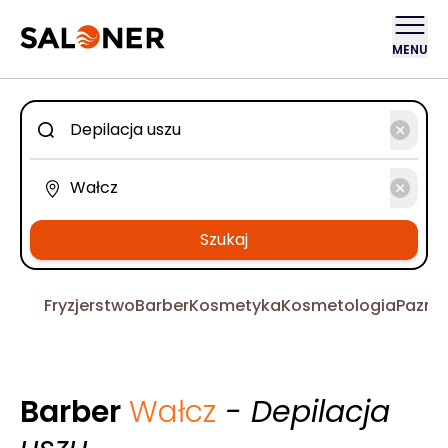
MENU
Szukaj
Fryzjerstwo
Barber
Kosmetyka
Kosmetologia
Pazno
Barber
Wałcz
- Depilacja