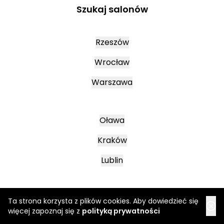
Szukaj salonów
Rzeszów
Wrocław
Warszawa
Oława
Kraków
Lublin
Mielec
Ta strona korzysta z plików cookies. Aby dowiedzieć się
więcej zapoznaj się z
polityką prywatności
Leszno