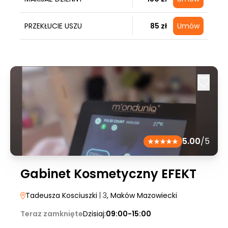
PRZEKŁUCIE USZU
85 zł
Umów
5.00
/5
Gabinet Kosmetyczny EFEKT
Tadeusza Kosciuszki
| 3
, Maków Mazowiecki
Teraz zamknięte
Dzisiaj:
09:00-15:00