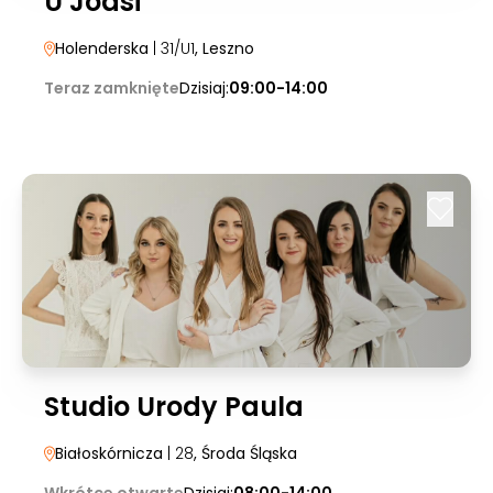
U Joasi
Holenderska
| 31/U1
, Leszno
Teraz zamknięte
Dzisiaj:
09:00-14:00
Studio Urody Paula
Białoskórnicza
| 28
, Środa Śląska