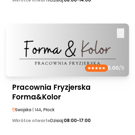
Wkrótce otwarte
Dzisiaj:
08:00-14:00
5.00
/5
Pracownia Fryzjerska
Forma&Kolor
Swojska
| 14A
, Płock
Wkrótce otwarte
Dzisiaj:
08:00-17:00