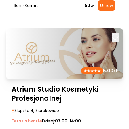
Bon -Karnet
150 zł
Umów
5.00
/5
Atrium Studio Kosmetyki
Profesjonalnej
Slupska 4
, Sierakowice
Teraz otwarte
Dzisiaj:
07:00-14:00