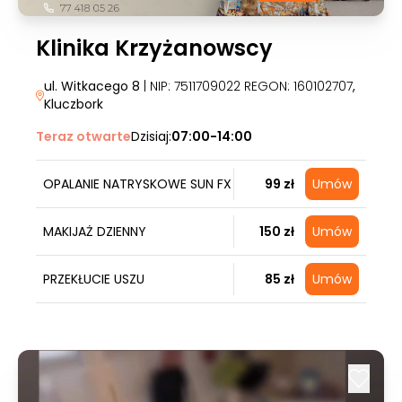
Klinika Krzyżanowscy
ul. Witkacego 8
| NIP: 7511709022 REGON: 160102707
,
Kluczbork
Teraz otwarte
Dzisiaj:
07:00-14:00
OPALANIE NATRYSKOWE SUN FX
99 zł
Umów
MAKIJAŻ DZIENNY
150 zł
Umów
PRZEKŁUCIE USZU
85 zł
Umów