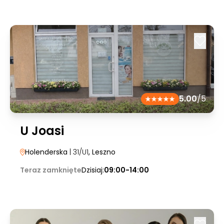
5.00
/5
U Joasi
Holenderska
| 31/U1
, Leszno
Teraz zamknięte
Dzisiaj:
09:00-14:00