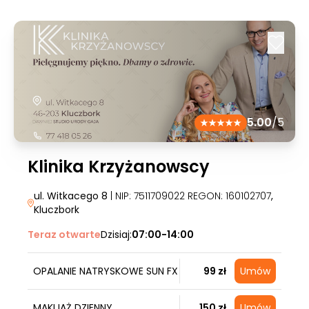
5.00
/5
Klinika Krzyżanowscy
ul. Witkacego 8
| NIP: 7511709022 REGON: 160102707
,
Kluczbork
Teraz otwarte
Dzisiaj:
07:00-14:00
OPALANIE NATRYSKOWE SUN FX
99 zł
Umów
MAKIJAŻ DZIENNY
150 zł
Umów