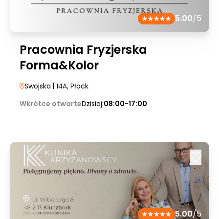
5.00
/5
Pracownia Fryzjerska
Forma&Kolor
Swojska
| 14A
, Płock
Wkrótce otwarte
Dzisiaj:
08:00-17:00
5.00
/5