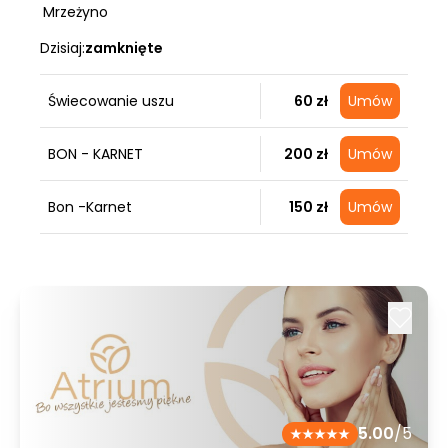
Mrzeżyno
Dzisiaj:
zamknięte
Świecowanie uszu
60 zł
Umów
BON - KARNET
200 zł
Umów
Bon -Karnet
150 zł
Umów
5.00
/5