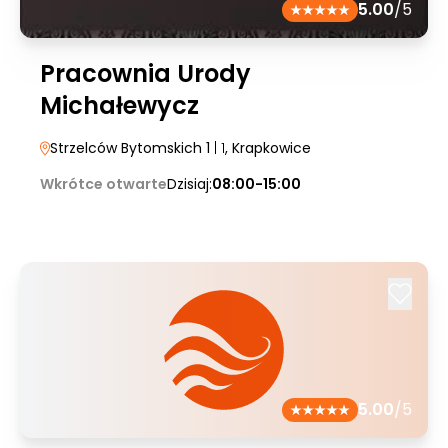
5.00
/5
Pracownia Urody
Michałewycz
Strzelców Bytomskich 1
| 1
, Krapkowice
Wkrótce otwarte
Dzisiaj:
08:00-15:00
5.00
/5