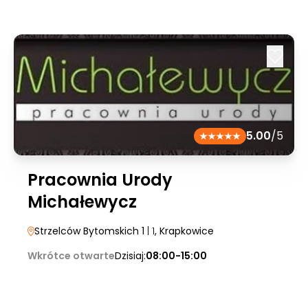
5.00
/5
Pracownia Urody
Michałewycz
Strzelców Bytomskich 1
| 1
, Krapkowice
Wkrótce otwarte
Dzisiaj:
08:00-15:00