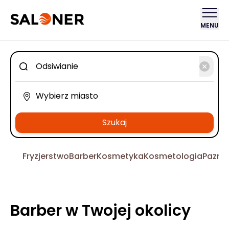
MENU
Szukaj
Fryzjerstwo
Barber
Kosmetyka
Kosmetologia
Pazno
Barber w Twojej okolicy