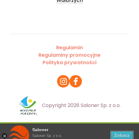
Wałbrzych
Regulamin
Regulaminy promocyjne
Polityka prywatności
Copyright 2026 Saloner Sp. z o.o.
Saloner
Ta strona korzysta z plików cookies. Aby dowiedzieć się
Zobacz
Saloner Sp. z o.o.