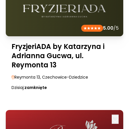
5.00
/5
FryzjeriADA by Katarzyna i
Adrianna Gucwa, ul.
Reymonta 13
Reymonta 13
, Czechowice-Dziedzice
Dzisiaj:
zamknięte