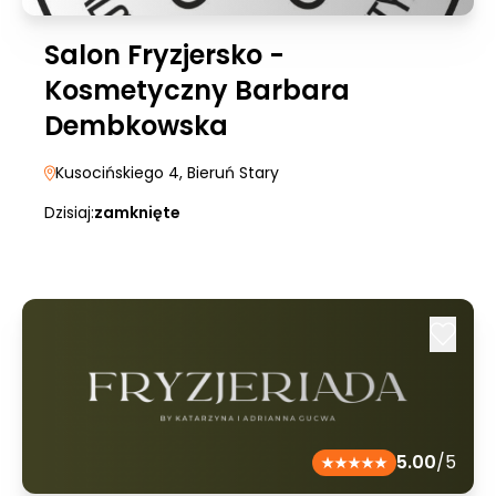
Salon Fryzjersko -
Kosmetyczny Barbara
Dembkowska
Kusocińskiego 4
, Bieruń Stary
Dzisiaj:
zamknięte
5.00
/5