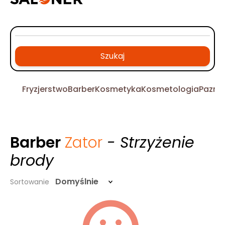
Szukaj
Fryzjerstwo
Barber
Kosmetyka
Kosmetologia
Pazno
Barber
Zator
- Strzyżenie
brody
Domyślnie
Sortowanie