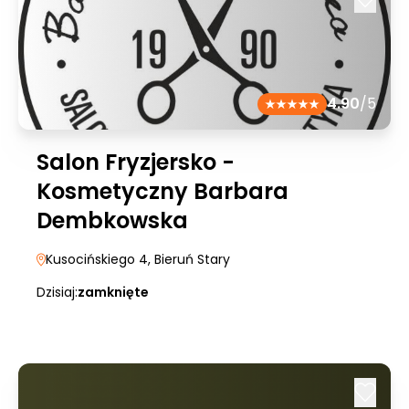
4.90
/5
Salon Fryzjersko -
Kosmetyczny Barbara
Dembkowska
Kusocińskiego 4
, Bieruń Stary
Dzisiaj:
zamknięte