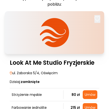
pobliżu:
Look At Me Studio Fryzjerskie
ul. Zaborska 5/4
, Oświęcim
Dzisiaj:
zamknięte
Strzyżenie męskie
80 zł
Umów
Farbowanie jednolite
215 zł
Umów