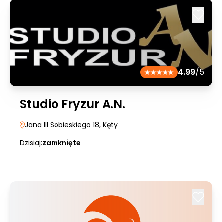
4.99
/5
Studio Fryzur A.N.
Jana III Sobieskiego 18
, Kęty
Dzisiaj:
zamknięte