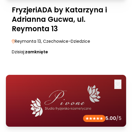
FryzjeriADA by Katarzyna i
Adrianna Gucwa, ul.
Reymonta 13
Reymonta 13
, Czechowice-Dziedzice
Dzisiaj:
zamknięte
5.00
/5