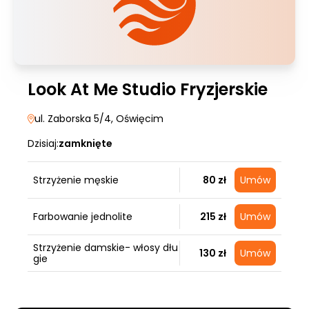
Look At Me Studio Fryzjerskie
ul. Zaborska 5/4
, Oświęcim
Dzisiaj:
zamknięte
Strzyżenie męskie
80 zł
Umów
Farbowanie jednolite
215 zł
Umów
Strzyżenie damskie- włosy dłu
130 zł
Umów
gie