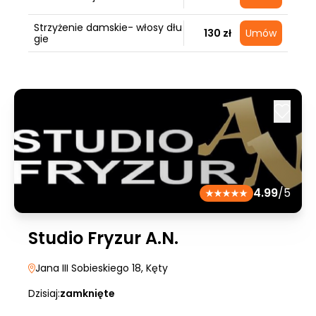
Strzyżenie damskie- włosy dłu
130 zł
Umów
gie
4.99
/5
Studio Fryzur A.N.
Jana III Sobieskiego 18
, Kęty
Dzisiaj:
zamknięte