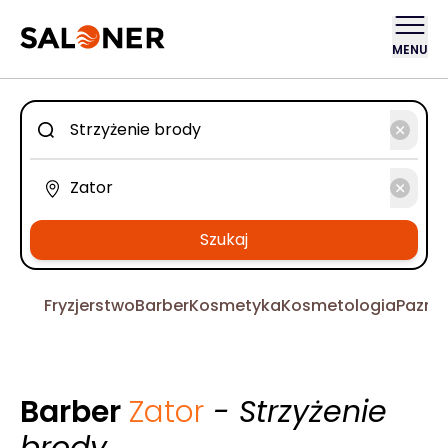
MENU
Szukaj
Fryzjerstwo
Barber
Kosmetyka
Kosmetologia
Pazno
Barber
Zator
- Strzyżenie