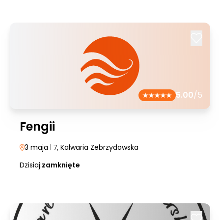
5.00
/5
Fengii
3 maja
| 7
, Kalwaria Zebrzydowska
Dzisiaj:
zamknięte