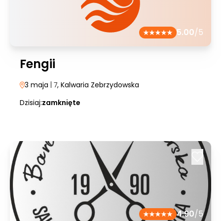
5.00
/5
Fengii
3 maja
| 7
, Kalwaria Zebrzydowska
Dzisiaj:
zamknięte
4.90
/5