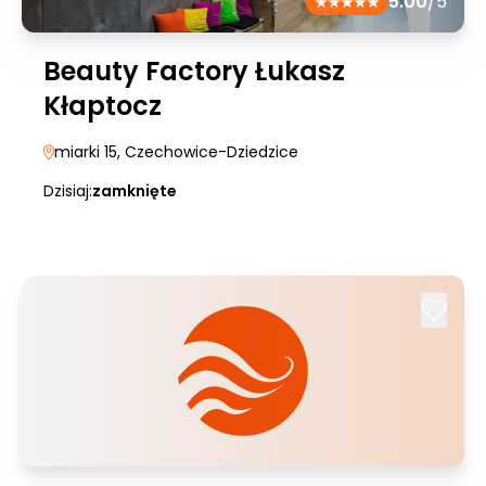
5.00
/5
Beauty Factory Łukasz
Kłaptocz
miarki 15
, Czechowice-Dziedzice
Dzisiaj:
zamknięte