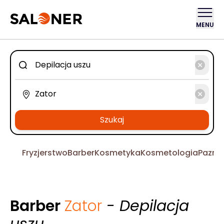
MENU
Szukaj
Fryzjerstwo
Barber
Kosmetyka
Kosmetologia
Pazno
Barber
Zator
- Depilacja