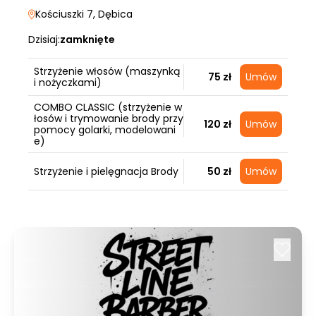
Kościuszki 7
, Dębica
Dzisiaj:
zamknięte
Strzyżenie włosów (maszynką
75 zł
Umów
i nożyczkami)
COMBO CLASSIC (strzyżenie w
łosów i trymowanie brody przy
120 zł
Umów
pomocy golarki, modelowani
e)
Strzyżenie i pielęgnacja Brody
50 zł
Umów