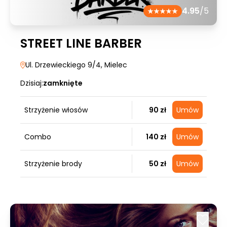
4.95
/5
STREET LINE BARBER
Ul. Drzewieckiego 9/4
, Mielec
Dzisiaj:
zamknięte
Strzyżenie włosów
90 zł
Umów
Combo
140 zł
Umów
Strzyżenie brody
50 zł
Umów