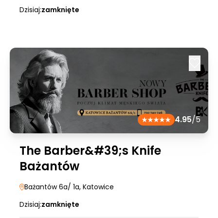
Dzisiaj:
zamknięte
4.95
/5
The Barber&#39;s Knife
Bażantów
Bażantów 6a/ 1a
, Katowice
Dzisiaj:
zamknięte