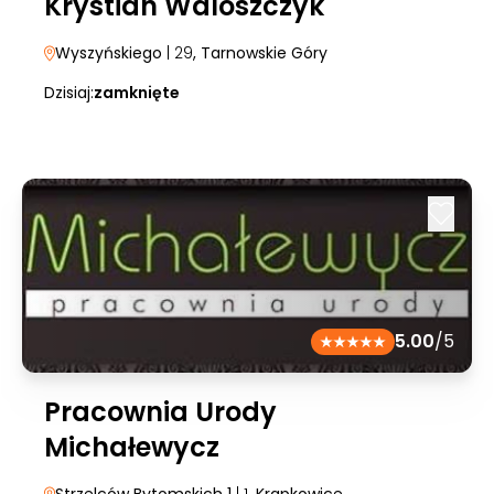
Krystian Waloszczyk
Wyszyńskiego
| 29
, Tarnowskie Góry
Dzisiaj:
zamknięte
5.00
/5
Pracownia Urody
Michałewycz