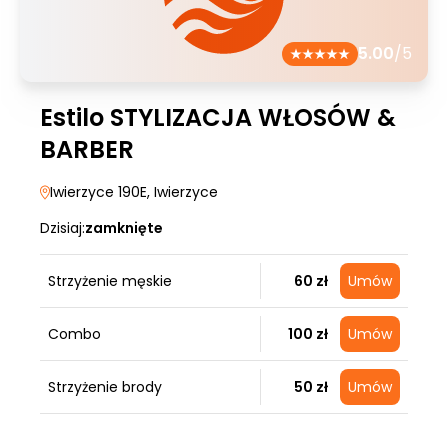
5.00
/5
Estilo STYLIZACJA WŁOSÓW &
BARBER
Iwierzyce 190E
, Iwierzyce
Dzisiaj:
zamknięte
Strzyżenie męskie
60 zł
Umów
Combo
100 zł
Umów
Strzyżenie brody
50 zł
Umów