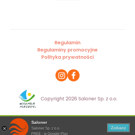
Regulamin
Regulaminy promocyjne
Polityka prywatności
Copyright 2026 Saloner Sp. z o.o.
Saloner
Ta strona korzysta z plików cookies. Aby dowiedzieć się
Zobacz
Saloner Sp. z o.o.
więcej zapoznaj się z
polityką prywatności
FREE - w Google Play