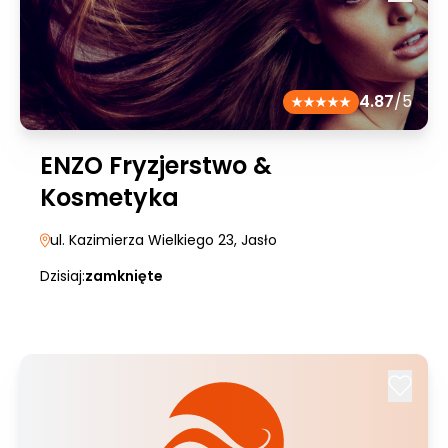
4.87
/5
ENZO Fryzjerstwo &
Kosmetyka
ul. Kazimierza Wielkiego 23
, Jasło
Dzisiaj:
zamknięte