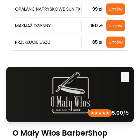
OPALANIE NATRYSKOWE SUN FX
99 zł
Umów
MAKIJAŻ DZIENNY
150 zł
Umów
PRZEKŁUCIE USZU
85 zł
Umów
5.00
/5
O Mały Włos BarberShop