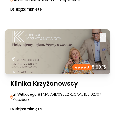
Strzelców Bytomskich 1
| 1
, Krapkowice
Dzisiaj:
zamknięte
5.00
/5
Klinika Krzyżanowscy
ul. Witkacego 8
| NIP: 7511709022 REGON: 160102707
,
Kluczbork
Dzisiaj:
zamknięte