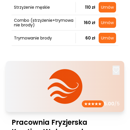
Strzyżenie męskie
110 zł
Umów
Combo (strzyżenie+trymowa
160 zł
Umów
nie brody)
Trymowanie brody
60 zł
Umów
5.00
/5
Pracownia Fryzjerska