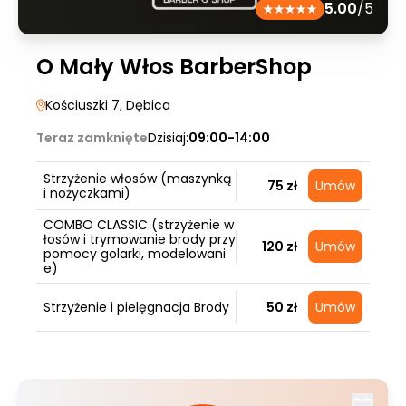
5.00
/5
O Mały Włos BarberShop
Kościuszki 7
, Dębica
Teraz zamknięte
Dzisiaj:
09:00-14:00
Strzyżenie włosów (maszynką
75 zł
Umów
i nożyczkami)
COMBO CLASSIC (strzyżenie w
łosów i trymowanie brody przy
120 zł
Umów
pomocy golarki, modelowani
e)
Strzyżenie i pielęgnacja Brody
50 zł
Umów