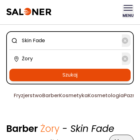
MENU
Szukaj
Fryzjerstwo
Barber
Kosmetyka
Kosmetologia
Pazno
Barber
Żory
- Skin Fade