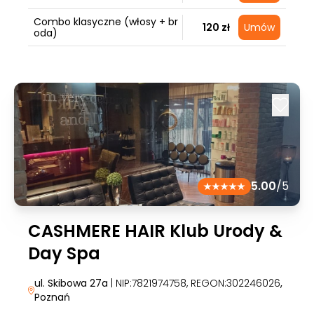
Combo klasyczne (włosy + br
120 zł
Umów
oda)
5.00
/5
CASHMERE HAIR Klub Urody &
Day Spa
ul. Skibowa 27a
| NIP:7821974758, REGON:302246026
,
Poznań