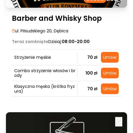
Barber and Whisky Shop
ul. Piłsudskiego 20
, Dębica
Teraz zamknięte
Dzisiaj:
08:00-20:00
Strzyżenie męskie
70 zł
Umów
Combo strzyżenie włosów i br
100 zł
Umów
ody
Klasyczna męska (krótka fryz
70 zł
Umów
ura)