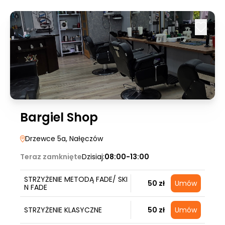
Bargiel Shop
Drzewce 5a
, Nałęczów
Teraz zamknięte
Dzisiaj:
08:00-13:00
STRZYŻENIE METODĄ FADE/ SKI
50 zł
Umów
N FADE
STRZYŻENIE KLASYCZNE
50 zł
Umów