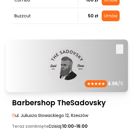
Combo
100 zł
Umów
Buzzcut
50 zł
Umów
4.96
/5
Barbershop TheSadovsky
ul. Juliusza Słowackiego 12
, Rzeszów
Teraz zamknięte
Dzisiaj:
10:00-16:00