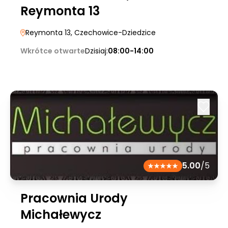
Reymonta 13
Reymonta 13
, Czechowice-Dziedzice
Wkrótce otwarte
Dzisiaj:
08:00-14:00
5.00
/5
Pracownia Urody
Michałewycz