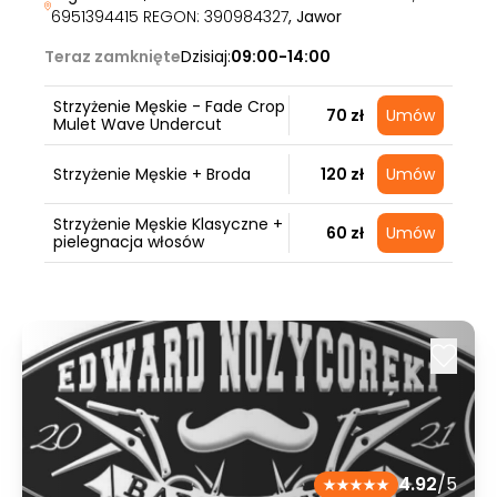
6951394415 REGON: 390984327
, Jawor
Teraz zamknięte
Dzisiaj:
09:00-14:00
Strzyżenie Męskie - Fade Crop
70 zł
Umów
Mulet Wave Undercut
Strzyżenie Męskie + Broda
120 zł
Umów
Strzyżenie Męskie Klasyczne +
60 zł
Umów
pielegnacja włosów
4.92
/5