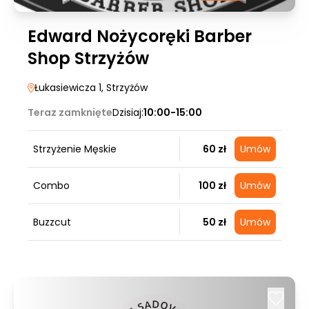
Edward Nożycoręki Barber
Shop Strzyżów
Łukasiewicza 1
, Strzyżów
Teraz zamknięte
Dzisiaj:
10:00-15:00
Strzyżenie Męskie
60 zł
Umów
Combo
100 zł
Umów
Buzzcut
50 zł
Umów