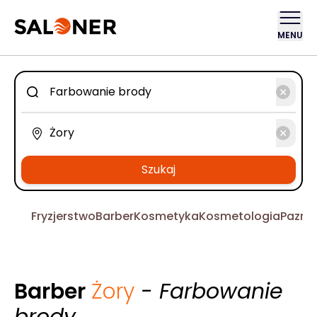
MENU
Szukaj
Fryzjerstwo
Barber
Kosmetyka
Kosmetologia
Pazno
Barber
Żory
- Farbowanie