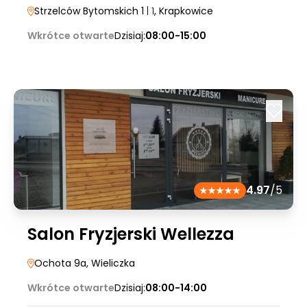
Strzelców Bytomskich 1
| 1
, Krapkowice
Wkrótce otwarte
Dzisiaj:
08:00-15:00
4.97
/5
Salon Fryzjerski Wellezza
Ochota 9a
, Wieliczka
Wkrótce otwarte
Dzisiaj:
08:00-14:00