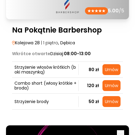
5.00
/5
Na Pokątnie Barbershop
Kolejowa 28
| 1 piętro
, Dębica
Wkrótce otwarte
Dzisiaj:
08:00-13:00
Strzyżenie włosów krótkich (b
80 zł
Umów
oki maszynką)
Combo short (włosy krótkie +
120 zł
Umów
broda)
Strzyżenie brody
50 zł
Umów