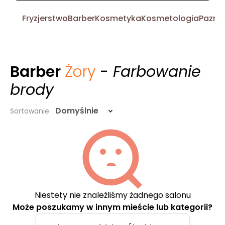
Fryzjerstwo
Barber
Kosmetyka
Kosmetologia
Pazno
Barber
Żory
- Farbowanie
brody
Domyślnie
Sortowanie
Niestety nie znaleźliśmy żadnego salonu
Może poszukamy w innym mieście lub kategorii?