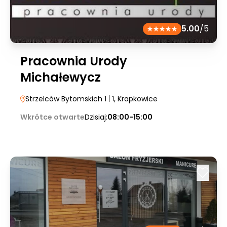
5.00
/5
Pracownia Urody
Michałewycz
Strzelców Bytomskich 1
| 1
, Krapkowice
Wkrótce otwarte
Dzisiaj:
08:00-15:00