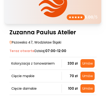
5.00
/5
Zuzanna Paulus Atelier
Pszowska 47
, Wodzisław Śląski
Teraz otwarte
Dzisiaj:
07:00-12:00
Koloryzacja z tonowaniem
330 zł
Umów
Cięcie męskie
70 zł
Umów
Cięcie damskie
100 zł
Umów