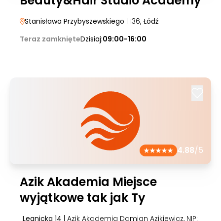
Beauty&Hair Studio Academy
Stanisława Przybyszewskiego
| 136
, Łódź
Teraz zamknięte
Dzisiaj:
09:00-16:00
4.88
/5
Azik Akademia Miejsce
wyjątkowe tak jak Ty
Legnicka 14
| Azik Akademia Damian Azikiewicz, NIP: