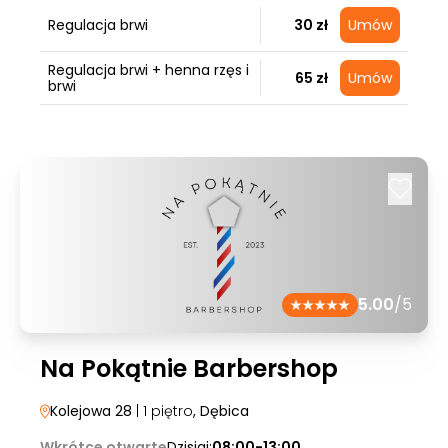
Regulacja brwi
30 zł
Umów
Regulacja brwi + henna rzęs i
65 zł
Umów
brwi
5.00
/5
Na Pokątnie Barbershop
Kolejowa 28
| 1 piętro
, Dębica
Wkrótce otwarte
Dzisiaj:
08:00-13:00