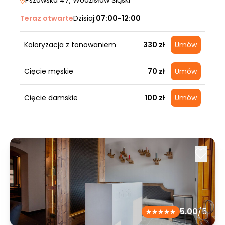
Pszowska 47
, Wodzisław Śląski
Teraz otwarte
Dzisiaj:
07:00-12:00
Koloryzacja z tonowaniem
330 zł
Umów
Cięcie męskie
70 zł
Umów
Cięcie damskie
100 zł
Umów
5.00
/5