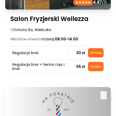
4.97
/5
Salon Fryzjerski Wellezza
Ochota 9a
, Wieliczka
Wkrótce otwarte
Dzisiaj:
08:00-14:00
Regulacja brwi
30 zł
Umów
Regulacja brwi + henna rzęs i
65 zł
Umów
brwi