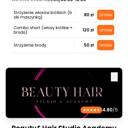
Strzyżenie włosów krótkich (b
80 zł
Umów
oki maszynką)
Combo short (włosy krótkie +
120 zł
Umów
broda)
Strzyżenie brody
50 zł
Umów
4.80
/5