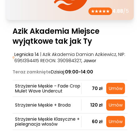
4.88
/5
Azik Akademia Miejsce
wyjątkowe tak jak Ty
Legnicka 14
| Azik Akademia Damian Azikiewicz, NIP:
6951394415 REGON: 390984327
, Jawor
Teraz zamknięte
Dzisiaj:
09:00-14:00
Strzyżenie Męskie - Fade Crop
70 zł
Umów
Mulet Wave Undercut
Strzyżenie Męskie + Broda
120 zł
Umów
Strzyżenie Męskie Klasyczne +
60 zł
Umów
pielegnacja włosów