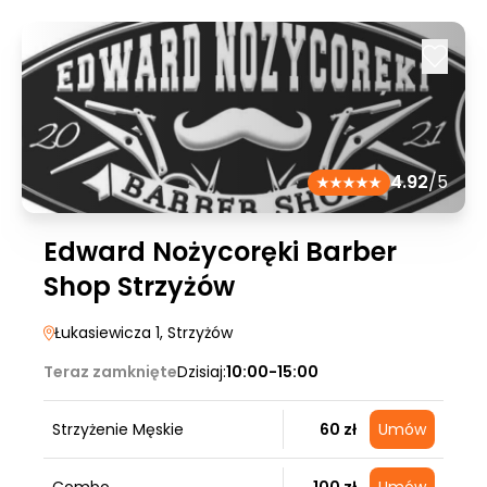
4.92
/5
Edward Nożycoręki Barber
Shop Strzyżów
Łukasiewicza 1
, Strzyżów
Teraz zamknięte
Dzisiaj:
10:00-15:00
Strzyżenie Męskie
60 zł
Umów