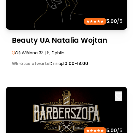
5.00
/5
Beauty UA Natalia Wojtan
Oś Wiślana 33
| 8
, Dęblin
Wkrótce otwarte
Dzisiaj:
10:00-18:00
5.00
/5