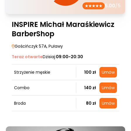
5.00
/5
INSPIRE Michał Maraśkiewicz
BarberShop
Gościńczyk 57A
, Puławy
Teraz otwarte
Dzisiaj:
09:00-20:30
Strzyżenie męskie
100 zł
Umów
Combo
140 zł
Umów
Broda
80 zł
Umów