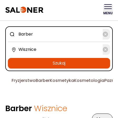
MENU
Szukaj
Fryzjerstwo
Barber
Kosmetyka
Kosmetologia
Pazno
Barber
Wisznice