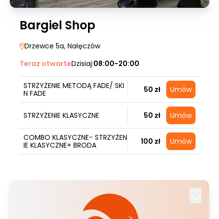
Bargiel Shop
Drzewce 5a
, Nałęczów
Teraz otwarte
Dzisiaj:
08:00-20:00
STRZYŻENIE METODĄ FADE/ SKI
50 zł
Umów
N FADE
STRZYŻENIE KLASYCZNE
50 zł
Umów
COMBO KLASYCZNE- STRZYŻEN
100 zł
Umów
IE KLASYCZNE+ BRODA