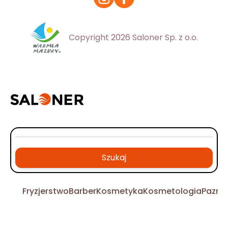
Copyright 2026 Saloner Sp. z o.o.
Szukaj
Fryzjerstwo
Barber
Kosmetyka
Kosmetologia
Pazno