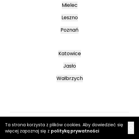
Mielec
Leszno
Poznań
Katowice
Jasło
Wałbrzych
Ta strona korzysta z plików cookies. Aby dowiedzieć się
Regulamin
więcej zapoznaj się z
polityką prywatności
Regulaminy promocyjne