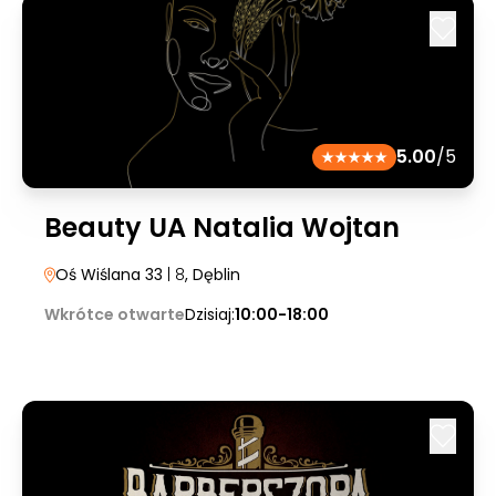
5.00
/5
Beauty UA Natalia Wojtan
Oś Wiślana 33
| 8
, Dęblin
Wkrótce otwarte
Dzisiaj:
10:00-18:00