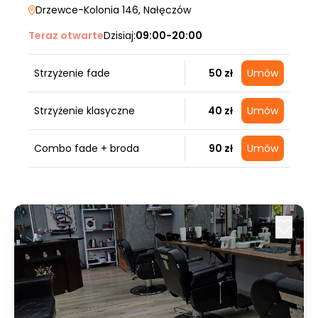
Drzewce-Kolonia 146
, Nałęczów
Teraz otwarte
Dzisiaj:
09:00-20:00
Strzyżenie fade
50 zł
Umów
Strzyżenie klasyczne
40 zł
Umów
Combo fade + broda
90 zł
Umów