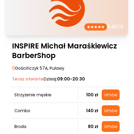
5.00
/5
INSPIRE Michał Maraśkiewicz
BarberShop
Gościńczyk 57A
, Puławy
Teraz otwarte
Dzisiaj:
09:00-20:30
Strzyżenie męskie
100 zł
Umów
Combo
140 zł
Umów
Broda
80 zł
Umów