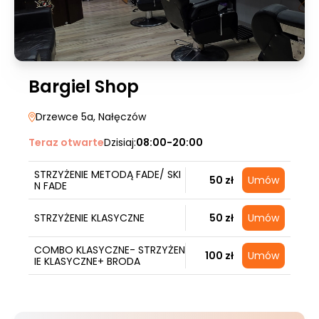
Bargiel Shop
Drzewce 5a
, Nałęczów
Teraz otwarte
Dzisiaj:
08:00-20:00
STRZYŻENIE METODĄ FADE/ SKI
50 zł
Umów
N FADE
STRZYŻENIE KLASYCZNE
50 zł
Umów
COMBO KLASYCZNE- STRZYŻEN
100 zł
Umów
IE KLASYCZNE+ BRODA