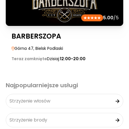
5.00
/5
BARBERSZOPA
Górna 47
, Bielsk Podlaski
Teraz zamknięte
Dzisiaj:
12:00-20:00
Najpopularniejsze usługi
Strzyżenie włosów
Strzyżenie brody