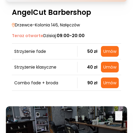
AngelCut Barbershop
Drzewce-Kolonia 146
, Nałęczów
Teraz otwarte
Dzisiaj:
09:00-20:00
Strzyżenie fade
50 zł
Umów
Strzyżenie klasyczne
40 zł
Umów
Combo fade + broda
90 zł
Umów