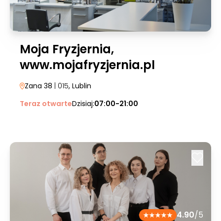
Moja Fryzjernia,
www.mojafryzjernia.pl
Zana 38
| 015
, Lublin
Teraz otwarte
Dzisiaj:
07:00-21:00
4.90
/5