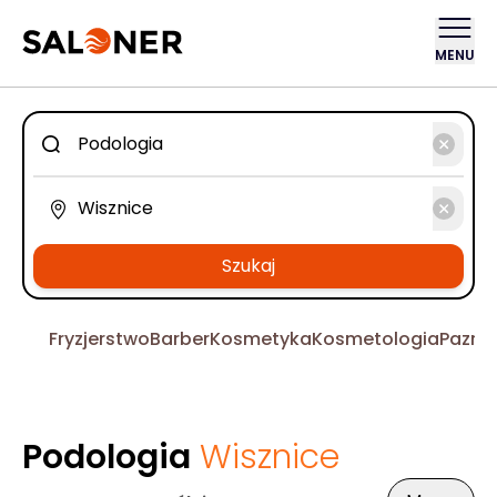
MENU
Szukaj
Fryzjerstwo
Barber
Kosmetyka
Kosmetologia
Pazno
Podologia
Wisznice