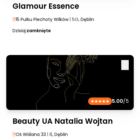
Glamour Essence
15 Pułku Piechoty Wilków
| 5G
, Dęblin
Dzisiaj:
zamknięte
5.00
/5
Beauty UA Natalia Wojtan
Oś Wiślana 33
| 8
, Dęblin