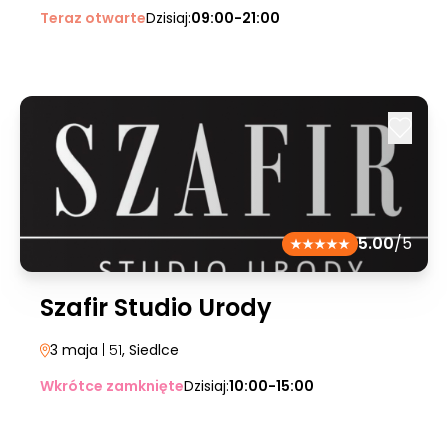
Teraz otwarte
Dzisiaj:
09:00-21:00
5.00
/5
Szafir Studio Urody
3 maja
| 51
, Siedlce
Wkrótce zamknięte
Dzisiaj:
10:00-15:00