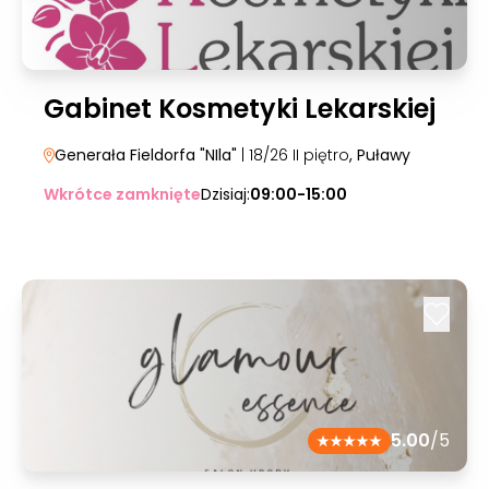
Gabinet Kosmetyki Lekarskiej
Generała Fieldorfa "NIla"
| 18/26 II piętro
, Puławy
Wkrótce zamknięte
Dzisiaj:
09:00-15:00
5.00
/5