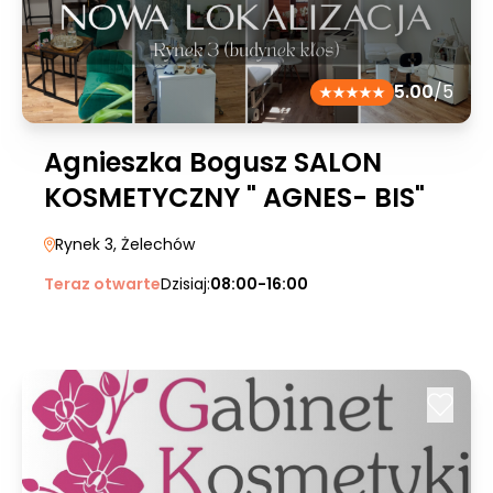
5.00
/5
Agnieszka Bogusz SALON
KOSMETYCZNY " AGNES- BIS"
Rynek 3
, Żelechów
Teraz otwarte
Dzisiaj:
08:00-16:00