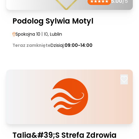
5.00
/5
Podolog Sylwia Motyl
Spokojna 10
| 10
, Lublin
Teraz zamknięte
Dzisiaj:
09:00-14:00
Talia&#39;S Strefa Zdrowia